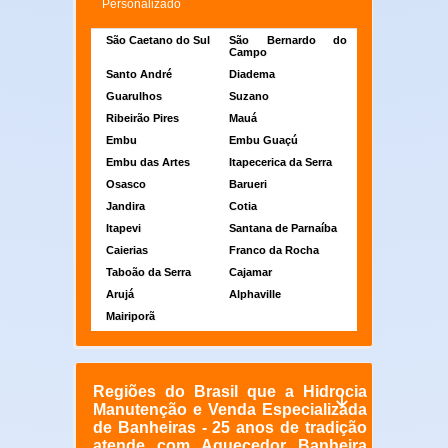
Personalizado
São Caetano do Sul
São Bernardo do
Campo
Santo André
Diadema
Guarulhos
Suzano
Ribeirão Pires
Mauá
Embu
Embu Guaçú
Embu das Artes
Itapecerica da Serra
Osasco
Barueri
Jandira
Cotia
Itapevi
Santana de Parnaíba
Caierias
Franco da Rocha
Taboão da Serra
Cajamar
Arujá
Alphaville
Mairiporã
Regiões do Brasil que a Hidrocia
Manutenção e Venda Especializada
de Banheiras - 25 anos de tradição
atende com Aquecedor Banheira