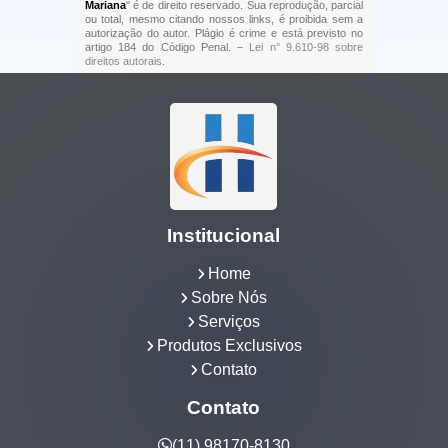
Mariana
" é de direito reservado. Sua reprodução, parcial
ou total, mesmo citando nossos links, é proibida sem a
autorização do autor. Plágio é crime e está previsto no
artigo 184 do Código Penal. –
Lei n° 9.610-98 sobre
direitos autorais
.
Institucional
Home
Sobre Nós
Serviços
Produtos Exclusivos
Contato
Contato
(11) 98170-8130