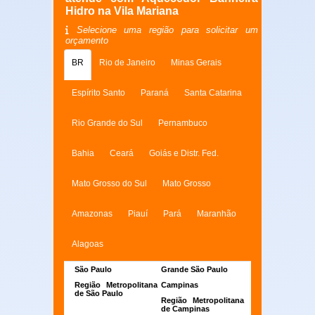
Hidro na Vila Mariana
Selecione uma região para solicitar um
orçamento
BR
Rio de Janeiro
Minas Gerais
Espírito Santo
Paraná
Santa Catarina
Rio Grande do Sul
Pernambuco
Bahia
Ceará
Goiás e Distr. Fed.
Mato Grosso do Sul
Mato Grosso
Amazonas
Piauí
Pará
Maranhão
Alagoas
São Paulo
Grande São Paulo
Região Metropolitana
Campinas
de São Paulo
Região Metropolitana
de Campinas