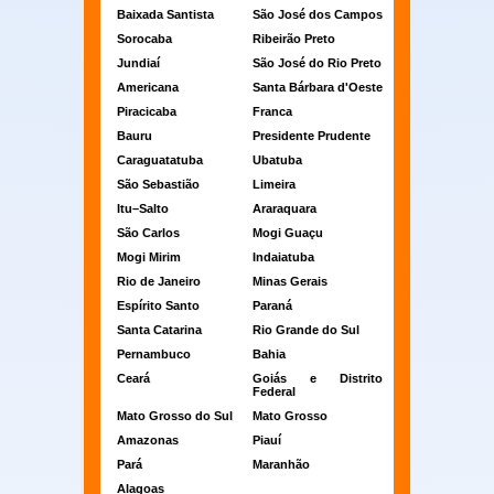
Baixada Santista
São José dos Campos
Sorocaba
Ribeirão Preto
Jundiaí
São José do Rio Preto
Americana
Santa Bárbara d'Oeste
Piracicaba
Franca
Bauru
Presidente Prudente
Caraguatatuba
Ubatuba
São Sebastião
Limeira
Itu–Salto
Araraquara
São Carlos
Mogi Guaçu
Mogi Mirim
Indaiatuba
Rio de Janeiro
Minas Gerais
Espírito Santo
Paraná
Santa Catarina
Rio Grande do Sul
Pernambuco
Bahia
Ceará
Goiás e Distrito
Federal
Mato Grosso do Sul
Mato Grosso
Amazonas
Piauí
Pará
Maranhão
Alagoas