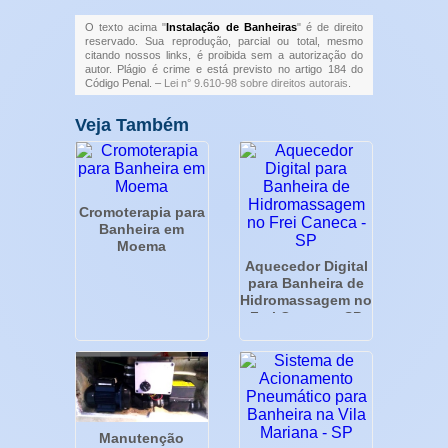
O texto acima "
Instalação de Banheiras
" é de direito
reservado. Sua reprodução, parcial ou total, mesmo
citando nossos links, é proibida sem a autorização do
autor. Plágio é crime e está previsto no artigo 184 do
Código Penal. –
Lei n° 9.610-98 sobre direitos autorais
.
Veja Também
Cromoterapia para
Banheira em
Moema
Aquecedor Digital
para Banheira de
Hidromassagem no
Frei Caneca - SP
Manutenção