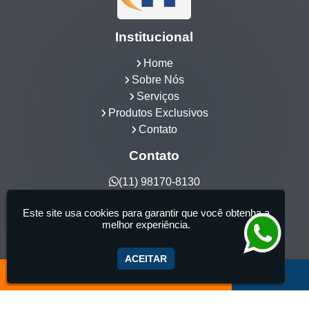
Institucional
Home
Sobre Nós
Serviços
Produtos Exclusivos
Contato
Contato
(11) 98170-8130
hidrocia@hotmail.com
Este site usa cookies para garantir que você obtenha a
Hidrocia Manutenção e Venda Especializada de
melhor experiência.
Banheiras - 25 anos de tradição - Fabricante de
aquecedor de banheira, Instalação e Manutenção
ACEITAR