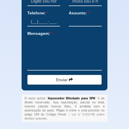
Telefone:
*
Assunto:
*
Mensagem:
*
Enviar
O texto acima "
Aquecedor Blindado para SPA
" é de
direito reservado. Sua reprodução, parcial ou total,
mesmo citando nossos links, é proibida sem a
autorização do autor. Plágio é crime e está previsto no
artigo 184 do Código Penal. –
Lei n° 9.610-98 sobre
direitos autorais
.