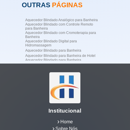
OUTRAS
PÁGINAS
Aquecedor Blindado Analógico para Banheira
Aquecedor Blindado com Controle Remoto
para Banheira
Aquecedor Blindado com Cromoterapia para
Banheira
Aquecedor Blindado Digital para
Hidromassagem
Aquecedor Blindado para Banheira
Aquecedor Blindado para Banheira de Hotel
Aquecedor Blindado para Banheira
Profissional
Aquecedor Blindado para Banheira
Residencial de Luxo
Aquecedor Blindado para Hidromassagem
Aquecedor Blindado para SPA
Aquecedor de Água para Jacuzzi
Aquecedor de Jacuzzi
Aquecedor Digital para Banheira de
Hidromassagem
Aquecedor Elétrico Blindado para Banheira
Institucional
Aquecedor Elétrico para Banheira
Aquecedor Elétrico para Banheira de
Hidromassagem
Home
Aquecedor Elétrico para Banheira Jacuzzi
Sobre Nós