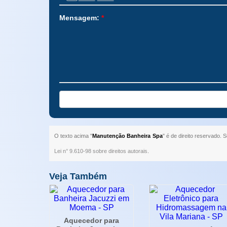
Mensagem:
*
O texto acima "
Manutenção Banheira Spa
" é de direito reservado. 
Lei n° 9.610-98 sobre direitos autorais
.
Veja Também
Aquecedor para