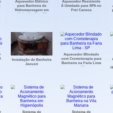
o
Aquecedor Elétrico
Aquecedor Resistente
m
para Banheira de
À Umidade para SPA no
Hidromassagem em
Frei Caneca
Higienópolis - SP
o
Aquecedor Blindado
i
com Cromoterapia para
Instalação de Banheira
Banheira na Faria Lima
Jacuzzi
- SP
H
o
Sistema de
Sistema de