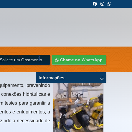
Contato
Solicite um Orçamento
Chame no WhatsApp
Informações
quipamento, prevenindo
 conexões hidráulicas e
m testes para garantir a
entos e entupimentos, a
uzindo a necessidade de