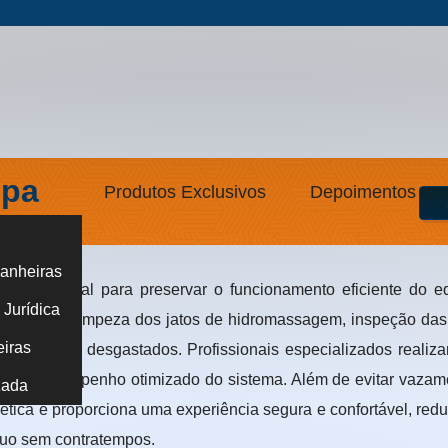
Spa
Produtos Exclusivos
Depoimentos
anheiras
o essencial para preservar o funcionamento eficiente do e
Jurídica
o envolve a limpeza dos jatos de hidromassagem, inspeção das
eiras
componentes desgastados. Profissionais especializados realiza
a e o desempenho otimizado do sistema. Além de evitar vazam
zada
ética e proporciona uma experiência segura e confortável, red
nuo sem contratempos.