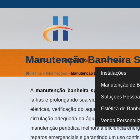
Manutenção Banheira 
Home
Sobre Nós
Serviços
Instalações
Home
»
Informações
»
Manutenção Banheira Spa
Manutenção de B
A
manutenção banheira spa
é um procediment
Soluções Pessoa 
falhas e prolongando sua vida útil. Esse serviç
Estética de Banh
elétricas, verificação do aquecedor e troca de 
circulação adequada da água, a vedação corret
Venda Personali
manutenção periódica melhora a eficiência energ
reparos emergenciais e garantindo um uso contí