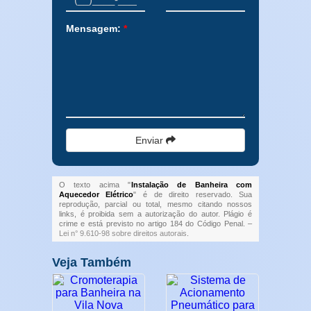
Mensagem:
*
Enviar
O texto acima "
Instalação de Banheira com
Aquecedor Elétrico
" é de direito reservado. Sua
reprodução, parcial ou total, mesmo citando nossos
links, é proibida sem a autorização do autor. Plágio é
crime e está previsto no artigo 184 do Código Penal. –
Lei n° 9.610-98 sobre direitos autorais
.
Veja Também