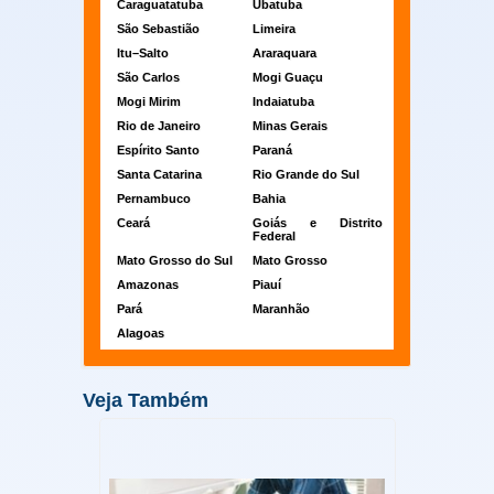
Caraguatatuba
Ubatuba
São Sebastião
Limeira
Itu–Salto
Araraquara
São Carlos
Mogi Guaçu
Mogi Mirim
Indaiatuba
Rio de Janeiro
Minas Gerais
Espírito Santo
Paraná
Santa Catarina
Rio Grande do Sul
Pernambuco
Bahia
Ceará
Goiás e Distrito
Federal
Mato Grosso do Sul
Mato Grosso
Amazonas
Piauí
Pará
Maranhão
Alagoas
Veja Também