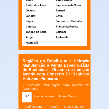
Embu das Artes
Itapecerica da Serra
Osasco
Barueri
Jandira
Cotia
Itapevi
Santana de Parnaíba
Caierias
Franco da Rocha
Taboão da Serra
Cajamar
Arujá
Alphaville
Mairiporã
Regiões do Brasil que a Hidrocia
Manutenção e Venda Especializada
de Banheiras - 25 anos de tradição
atende com Conserto De Banheira
Hidro em Pinheiros
Selecione uma região para solicitar um
orçamento
BR
Rio de Janeiro
Minas Gerais
Espírito Santo
Paraná
Santa Catarina