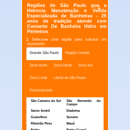
Regiões de São Paulo que a
Hidrocia Manutenção e Venda
Especializada de Banheiras - 25
anos de tradição atende com
Conserto De Banheira Hidro em
Pinheiros
Selecione uma região para solicitar um
orçamento
Grande São Paulo
Região Central
Zona Norte
Zona Oeste
Zona Sul
Zona Leste
Litoral de São Paulo
Personalizado
São Caetano do Sul
São Bernardo do
Campo
Santo André
Diadema
Guarulhos
Suzano
Ribeirão Pires
Mauá
Embu
Embu Guaçú