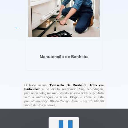
 Faria
Manutenção de Banheira
O texto acima "
Conserto De Banheira Hidro em
Pinheiros
" é de direito reservado. Sua reprodução,
parcial ou total, mesmo citando nossos links, é proibida
sem a autorização do autor. Plágio é crime e está
previsto no artigo 184 do Código Penal. –
Lei n° 9.610-98
sobre direitos autorais
.