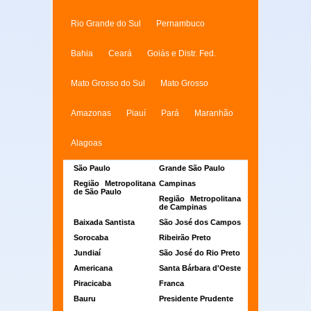
Rio Grande do Sul
Pernambuco
Bahia
Ceará
Goiás e Distr. Fed.
Mato Grosso do Sul
Mato Grosso
Amazonas
Piauí
Pará
Maranhão
Alagoas
São Paulo
Grande São Paulo
Região Metropolitana
Campinas
de São Paulo
Região Metropolitana
de Campinas
Baixada Santista
São José dos Campos
Sorocaba
Ribeirão Preto
Jundiaí
São José do Rio Preto
Americana
Santa Bárbara d'Oeste
Piracicaba
Franca
Bauru
Presidente Prudente