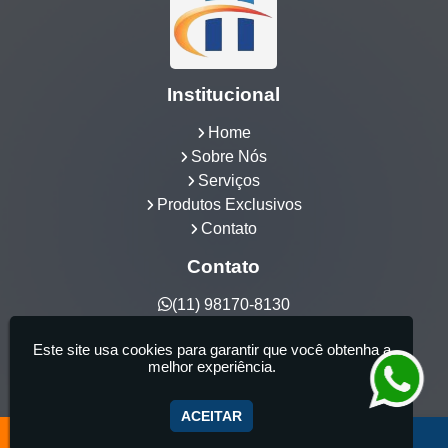
Institucional
Home
Sobre Nós
Serviços
Produtos Exclusivos
Contato
Contato
(11) 98170-8130
hidrocia@hotmail.com
Este site usa cookies para garantir que você obtenha a
Hidrocia Manutenção e Venda Especializada de
melhor experiência.
Banheiras - 25 anos de tradição - Fabricante de
aquecedor de banheira, Instalação e Manutenção
ACEITAR