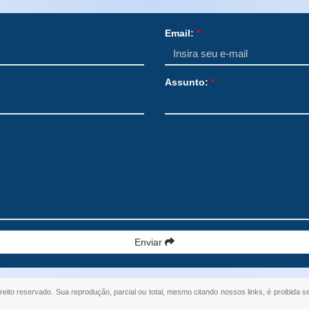
Email:
*
Assunto:
*
Enviar
ireito reservado. Sua reprodução, parcial ou total, mesmo citando nossos links, é proibida s