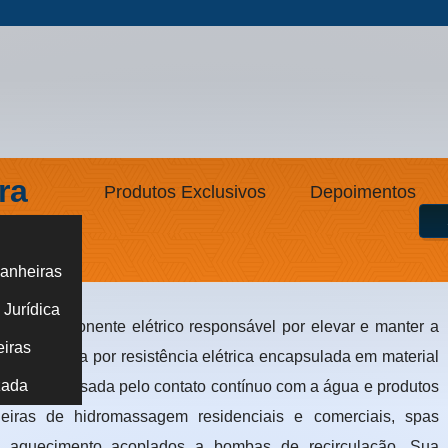
ra
Produtos Exclusivos
Depoimentos
anheiras
agem
Jurídica
 um componente elétrico responsável por elevar e manter a
eiras
Ele funciona por resistência elétrica encapsulada em material
zada
 corrosão causada pelo contato contínuo com a água e produtos
eiras de hidromassagem residenciais e comerciais, spas
de aquecimento acoplados a bombas de recirculação. Sua