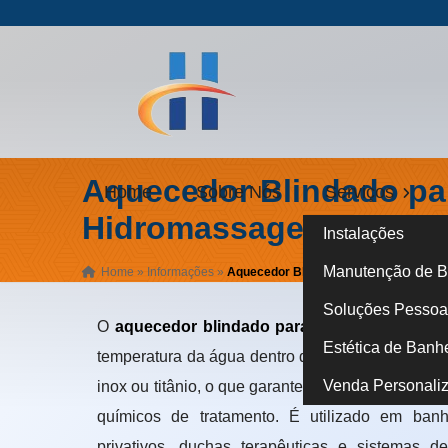
Aquecedor Blindado pa
Home
Sobre Nós
Serviços
Hidromassagem
Instalações
Manutenção de B
Home
»
Informações
»
Aquecedor Blindado para Hidromass
Soluções Pessoa 
O
aquecedor blindado para hidromassagem
é
Estética de Banh
temperatura da água dentro da banheira ou spa. 
Venda Personali
inox ou titânio, o que garante proteção contra a
químicos de tratamento. É utilizado em banh
privativos, duchas terapêuticas e sistemas 