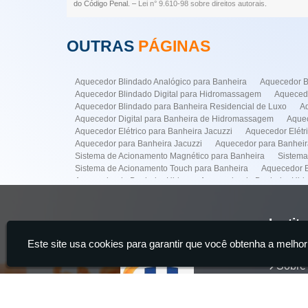
do Código Penal. –
Lei n° 9.610-98 sobre direitos autorais
.
OUTRAS
PÁGINAS
Aquecedor Blindado Analógico para Banheira
Aquecedor B
Aquecedor Blindado Digital para Hidromassagem
Aquecedo
Aquecedor Blindado para Banheira Residencial de Luxo
A
Aquecedor Digital para Banheira de Hidromassagem
Aquec
Aquecedor Elétrico para Banheira Jacuzzi
Aquecedor Elét
Aquecedor para Banheira Jacuzzi
Aquecedor para Banhei
Sistema de Acionamento Magnético para Banheira
Sistema
Sistema de Acionamento Touch para Banheira
Aquecedor B
Aquecedor de Banheira Hidro
Aquecedor de Banheira Hi
Conserto Banheiras Hidro
Conserto de Banheira Hidro
Empresa para Instalação de Banheiras
Empresa para Insta
Instalação de Banheira de Hidro com Aquecedor
Instalaçã
Instit
Instalação de Banheiras
Instalacao de Ofurô Banheira
I
Este site usa cookies para garantir que você obtenha a melhor
Manutenção de Banheira de Hidro
Manutenção de Banheir
Home
Manutenção em Banheira
Sistema de Acionamento para M
Sobre
Manutenção Banheira Spa na Faria Lima
Manutenção de B
Aquecedor Banheira Hidro na Vila Mariana
Aquecedor Banh
Servi
Manutenção Banheira Hidro em Pinheiros
Manutenção Banh
Produ
Manutenção Banheira Hidro na Vila Nova Conceição
Manut