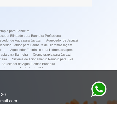
rapia para Banheira
cedor Blindado para Banheira Profissional
ecedor de Água para Jacuzzi
Aquecedor de Jacuzzi
ecedor Elétrico para Banheira de Hidromassagem
agem
Aquecedor Eletrônico para Hidromassagem
apia para Banheira
Cromoterapia para Jacuzzi
heira
Sistema de Acionamento Remoto para SPA
Aquecedor de Agua Eletrico Banheira
cedores para Banheira de Hidromassagem
de Instalação de Banheiras
dor Elétrico
Simples
Instalação de Banheira Spa
Manutenção de Banheira
omassagens
Manutenção de Spa
130
mação de Spa
Aquecedor Banheira Hidro em Pinheiros
tmail.com
or Banheira Hidro em Itaim Bibi
to de Banheira Hidro em Pinheiros
tenção Banheira Hidro em Moema
ima
Manutenção Banheira Hidro no Frei Caneca