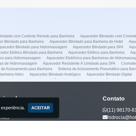
lindado com Controle Remoto para Banheira
Aquecedor Blindado com Cromote
r Blindado para Banheira
Aquecedor Blindado para Banheira de Hotel
Aque
quecedor Blindado para Hidromassagem
Aquecedor Blindado para SPA
Aqu
edor Elétrico Blindado para Banheira
Aquecedor Elétrico para Banheira
Aqu
rico para Hidromassagem
Aquecedor Eletrônico para Banheiras de Hidromass
ras de Hidromassagem
Aquecedor Resistente À Umidade para SPA
Cromoter
 de Acionamento para Banheira
Sistema de Acionamento Pneumático para Ban
anheira Hidro
Aquecedor Blindado Analógico
Aquecedor Blindado Digital
dromassagem
Aquecedores de Banheiras
Aquecedores pra Banheira
Aque
Conserto de Banheiras
Conserto de Banheiras de Hidromassagens
Empresa 
lação de Spas
Instalação Banheira Hidro
Instalação de Banheira com Aquece
o de Banheira Jacuzzi
Instalação de Banheira Preço
Instalação de Banheira 
ucional
Contato
nstalação de Spas
Manutenção Banheira Hidro
Manutenção Banheira Spa
 experiência.
a Jacuzzi
Manutenção de Banheira Spa
Manutenção de Banheiras de Hidr
ACEITAR
(11) 98170-8
otores
Manutenção Predial
Casa de Maquina
Venda de Banheira
Auto
 Nós
hidrocia@ho
anheira no Frei Caneca
Aquecedor Banheira Hidro em Higienópolis
Aqueced
eira Hidro na Faria Lima
Aquecedor Banheira Hidro no Frei Caneca
Conser
ços
eira Hidro em Higienópolis
Manutenção Banheira Hidro em Itaim Bibi
Manu
tos Exclusivos
enção Banheira Hidro na Vila Mariana
Manutenção Banheira Hidro na Faria L