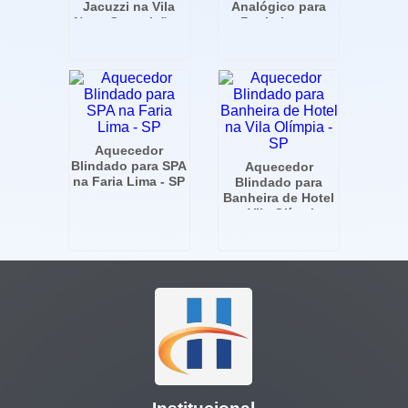
Jacuzzi na Vila
Analógico para
Nova Conceição -
Banheira em
SP
Pinheiros
Aquecedor
Blindado para SPA
Aquecedor
na Faria Lima - SP
Blindado para
Banheira de Hotel
na Vila Olímpia -
SP