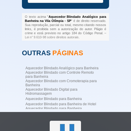
O texto acima "
Aquecedor Blindado Analógico para
Banheira na Vila Olímpia - SP
" é de direito reservado.
Sua reprodução, parcial ou total, mesmo citando nossos
links, é proibida sem a autorização do autor. Plágio é
crime e está previsto no artigo 184 do Código Penal. –
Lei n° 9.610-98 sobre direitos autorais
.
OUTRAS
PÁGINAS
Aquecedor Blindado Analógico para Banheira
Aquecedor Blindado com Controle Remoto
para Banheira
Aquecedor Blindado com Cromoterapia para
Banheira
Aquecedor Blindado Digital para
Hidromassagem
Aquecedor Blindado para Banheira
Aquecedor Blindado para Banheira de Hotel
Aquecedor Blindado para Banheira
Profissional
Aquecedor Blindado para Banheira
Residencial de Luxo
Aquecedor Blindado para Hidromassagem