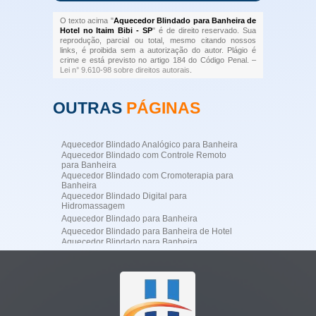
O texto acima "
Aquecedor Blindado para Banheira de
Hotel no Itaim Bibi - SP
" é de direito reservado. Sua
reprodução, parcial ou total, mesmo citando nossos
links, é proibida sem a autorização do autor. Plágio é
crime e está previsto no artigo 184 do Código Penal. –
Lei n° 9.610-98 sobre direitos autorais
.
OUTRAS
PÁGINAS
Aquecedor Blindado Analógico para Banheira
Aquecedor Blindado com Controle Remoto
para Banheira
Aquecedor Blindado com Cromoterapia para
Banheira
Aquecedor Blindado Digital para
Hidromassagem
Aquecedor Blindado para Banheira
Aquecedor Blindado para Banheira de Hotel
Aquecedor Blindado para Banheira
Profissional
Aquecedor Blindado para Banheira
Residencial de Luxo
Aquecedor Blindado para Hidromassagem
Aquecedor Blindado para SPA
Aquecedor de Água para Jacuzzi