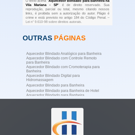
O texto acima "
Aquecedor Blindado para Banheira na
Vila Mariana - SP
" é de direito reservado. Sua
reprodução, parcial ou total, mesmo citando nossos
links, é proibida sem a autorização do autor. Plágio é
crime e está previsto no artigo 184 do Código Penal. –
Lei n° 9.610-98 sobre direitos autorais
.
OUTRAS
PÁGINAS
Aquecedor Blindado Analógico para Banheira
Aquecedor Blindado com Controle Remoto
para Banheira
Aquecedor Blindado com Cromoterapia para
Banheira
Aquecedor Blindado Digital para
Hidromassagem
Aquecedor Blindado para Banheira
Aquecedor Blindado para Banheira de Hotel
Aquecedor Blindado para Banheira
Profissional
Aquecedor Blindado para Banheira
Residencial de Luxo
Aquecedor Blindado para Hidromassagem
Aquecedor Blindado para SPA
Aquecedor de Água para Jacuzzi
Aquecedor de Jacuzzi
Aquecedor Digital para Banheira de