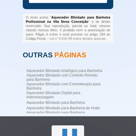
O texto acima "
Aquecedor Blindado para Banheira
Profissional na Vila Nova Conceição
" é de direito
reservado. Sua reprodução, parcial ou total, mesmo
citando nossos links, é proibida sem a autorização do
autor. Plágio é crime e está previsto no artigo 184 do
Código Penal. –
Lei n° 9.610-98 sobre direitos autorais
.
OUTRAS
PÁGINAS
Aquecedor Blindado Analógico para Banheira
Aquecedor Blindado com Controle Remoto
para Banheira
Aquecedor Blindado com Cromoterapia para
Banheira
Aquecedor Blindado Digital para
Hidromassagem
Aquecedor Blindado para Banheira
Aquecedor Blindado para Banheira de Hotel
Aquecedor Blindado para Banheira
Profissional
Aquecedor Blindado para Banheira
Residencial de Luxo
Aquecedor Blindado para Hidromassagem