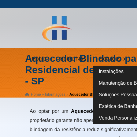
Aquecedor Blindado pa
Home
Sobre Nós
Serviços
Residencial de Luxo em
Instalações
- SP
Manutenção de B
Soluções Pessoa 
Home
»
Informações
»
Aquecedor Blindado para Banheira Res
Estética de Banh
Ao optar por um
Aquecedor Blindado para 
Venda Personali
proprietário garante não apenas conforto térmic
blindagem da resistência reduz significativamen