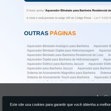
O texto acima "
Aquecedor Blindado para Banheira Residencial de
é crime e está previsto no artigo 184 do Código Penal. –
Lei n° 9.610-9
OUTRAS
PÁGINAS
Aquecedor Blindado Analógico para Banheira
Aquecedor B
Aquecedor Blindado Digital para Hidromassagem
Aquecedo
Aquecedor Blindado para Banheira Residencial de Luxo
A
Aquecedor Digital para Banheira de Hidromassagem
Aquec
Aquecedor Elétrico para Banheira Jacuzzi
Aquecedor Elét
Aquecedor para Banheira Jacuzzi
Aquecedor para Banhei
Sistema de Acionamento Magnético para Banheira
Sistema
Sistema de Acionamento Touch para Banheira
Aquecedor B
Aquecedor de Banheira Hidro
Aquecedor de Banheira Hi
Conserto Banheiras Hidro
Conserto de Banheira Hidro
Empresa para Instalação de Banheiras
Empresa para Insta
Instalação de Banheira de Hidro com Aquecedor
Instalaçã
Instit
Instalação de Banheiras
Instalacao de Ofurô Banheira
I
Este site usa cookies para garantir que você obtenha a melhor
Manutenção de Banheira de Hidro
Manutenção de Banheir
Home
Manutenção em Banheira
Sistema de Acionamento para M