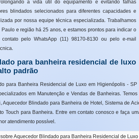
prolongando a vida útil do equipamento e evitando falhas
res blindados selecionados para diferentes capacidades e
lizada por nossa equipe técnica especializada. Trabalhamos
 Paulo e região há 25 anos, e estamos prontos para indicar o
 contato pelo WhatsApp (11) 98170-8130 ou pelo e-mail
cnica.
ado para banheira residencial de luxo
alto padrão
do para Banheira Residencial de Luxo em Higienópolis - SP
specializados em Manutenção e Vendas de Banheiras. Temos 
i, Aquecedor Blindado para Banheira de Hotel, Sistema de A
to Touch para Banheira. Entre em contato conosco e faça uma
hor atendimento possível.
 sobre Aquecedor Blindado para Banheira Residencial de Luxo