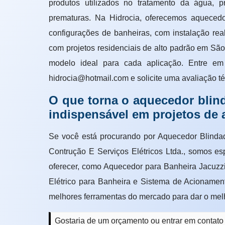
produtos utilizados no tratamento da água, 
prematuras. Na Hidrocia, oferecemos aquecedo
configurações de banheiras, com instalação rea
com projetos residenciais de alto padrão em São
modelo ideal para cada aplicação. Entre em
hidrocia@hotmail.com e solicite uma avaliação té
O que torna o aquecedor blind
indispensável em projetos de 
Se você está procurando por Aquecedor Blinda
Contrução E Serviços Elétricos Ltda., somos e
oferecer, como Aquecedor para Banheira Jacuzz
Elétrico para Banheira e Sistema de Acionamen
melhores ferramentas do mercado para dar o mel
Gostaria de um orçamento ou entrar em contato