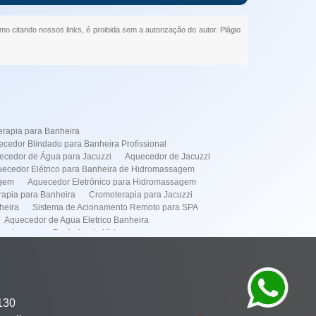
smo citando nossos links, é proibida sem a autorização do autor. Plágio
rapia para Banheira
cedor Blindado para Banheira Profissional
ecedor de Água para Jacuzzi
Aquecedor de Jacuzzi
ecedor Elétrico para Banheira de Hidromassagem
agem
Aquecedor Eletrônico para Hidromassagem
apia para Banheira
Cromoterapia para Jacuzzi
heira
Sistema de Acionamento Remoto para SPA
Aquecedor de Agua Eletrico Banheira
cedores para Banheira de Hidromassagem
de Instalação de Banheiras
dor Elétrico
Simples
Instalação de Banheira Spa
Manutenção de Banheira
omassagens
Manutenção de Spa
130
mação de Spa
Aquecedor Banheira Hidro em Pinheiros