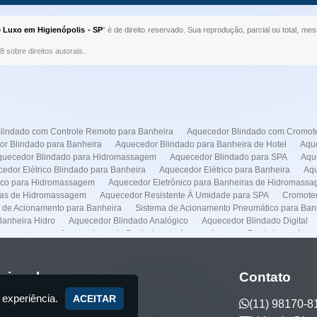
 Luxo em Higienópolis - SP
" é de direito reservado. Sua reprodução, parcial ou total, me
8 sobre direitos autorais
.
lindado com Controle Remoto para Banheira
Aquecedor Blindado com Cromote
r Blindado para Banheira
Aquecedor Blindado para Banheira de Hotel
Aque
quecedor Blindado para Hidromassagem
Aquecedor Blindado para SPA
Aqu
edor Elétrico Blindado para Banheira
Aquecedor Elétrico para Banheira
Aqu
rico para Hidromassagem
Aquecedor Eletrônico para Banheiras de Hidromass
ras de Hidromassagem
Aquecedor Resistente À Umidade para SPA
Cromoter
 de Acionamento para Banheira
Sistema de Acionamento Pneumático para Ban
anheira Hidro
Aquecedor Blindado Analógico
Aquecedor Blindado Digital
dromassagem
Aquecedores de Banheiras
Aquecedores pra Banheira
Aque
Conserto de Banheiras
Conserto de Banheiras de Hidromassagens
Empresa 
lação de Spas
Instalação Banheira Hidro
Instalação de Banheira com Aquece
o de Banheira Jacuzzi
Instalação de Banheira Preço
Instalação de Banheira 
ucional
Contato
nstalação de Spas
Manutenção Banheira Hidro
Manutenção Banheira Spa
 experiência.
a Jacuzzi
Manutenção de Banheira Spa
Manutenção de Banheiras de Hidr
ACEITAR
(11) 98170-8
otores
Manutenção Predial
Casa de Maquina
Venda de Banheira
Auto