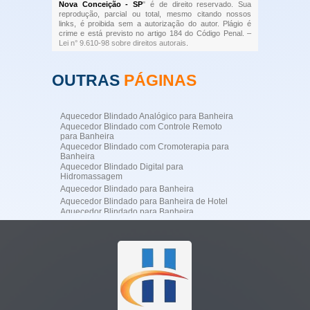
Nova Conceição - SP
" é de direito reservado. Sua
reprodução, parcial ou total, mesmo citando nossos
links, é proibida sem a autorização do autor. Plágio é
crime e está previsto no artigo 184 do Código Penal. –
Lei n° 9.610-98 sobre direitos autorais
.
OUTRAS
PÁGINAS
Aquecedor Blindado Analógico para Banheira
Aquecedor Blindado com Controle Remoto
para Banheira
Aquecedor Blindado com Cromoterapia para
Banheira
Aquecedor Blindado Digital para
Hidromassagem
Aquecedor Blindado para Banheira
Aquecedor Blindado para Banheira de Hotel
Aquecedor Blindado para Banheira
Profissional
Aquecedor Blindado para Banheira
Residencial de Luxo
Aquecedor Blindado para Hidromassagem
Aquecedor Blindado para SPA
Aquecedor de Água para Jacuzzi
Aquecedor de Jacuzzi
Aquecedor Digital para Banheira de