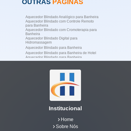
OUTRAS
PÁGINAS
Aquecedor Blindado Analógico para Banheira
Aquecedor Blindado com Controle Remoto
para Banheira
Aquecedor Blindado com Cromoterapia para
Banheira
Aquecedor Blindado Digital para
Hidromassagem
Aquecedor Blindado para Banheira
Aquecedor Blindado para Banheira de Hotel
Aquecedor Blindado para Banheira
Profissional
Aquecedor Blindado para Banheira
Residencial de Luxo
Aquecedor Blindado para Hidromassagem
Aquecedor Blindado para SPA
Aquecedor de Água para Jacuzzi
Aquecedor de Jacuzzi
Aquecedor Digital para Banheira de
Hidromassagem
Aquecedor Elétrico Blindado para Banheira
Institucional
Aquecedor Elétrico para Banheira
Aquecedor Elétrico para Banheira de
Hidromassagem
Home
Aquecedor Elétrico para Banheira Jacuzzi
Sobre Nós
Aquecedor Elétrico para Hidromassagem