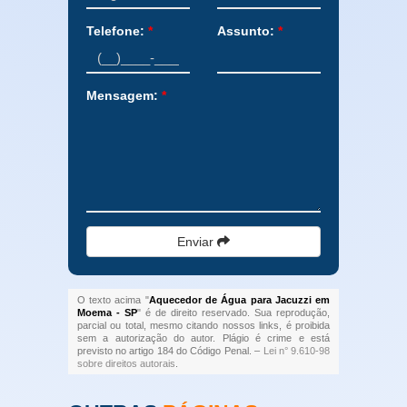
Telefone:
*
Assunto:
*
Mensagem:
*
Enviar
O texto acima "
Aquecedor de Água para Jacuzzi em
Moema - SP
" é de direito reservado. Sua reprodução,
parcial ou total, mesmo citando nossos links, é proibida
sem a autorização do autor. Plágio é crime e está
previsto no artigo 184 do Código Penal. –
Lei n° 9.610-98
sobre direitos autorais
.