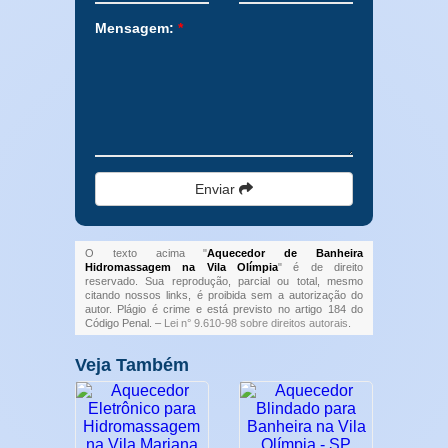
Mensagem:
*
Enviar
O texto acima "
Aquecedor de Banheira
Hidromassagem na Vila Olímpia
" é de direito
reservado. Sua reprodução, parcial ou total, mesmo
citando nossos links, é proibida sem a autorização do
autor. Plágio é crime e está previsto no artigo 184 do
Código Penal. –
Lei n° 9.610-98 sobre direitos autorais
.
Veja Também