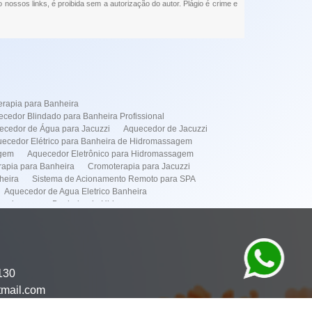
o nossos links, é proibida sem a autorização do autor. Plágio é crime e
rapia para Banheira
cedor Blindado para Banheira Profissional
ecedor de Água para Jacuzzi
Aquecedor de Jacuzzi
ecedor Elétrico para Banheira de Hidromassagem
agem
Aquecedor Eletrônico para Hidromassagem
apia para Banheira
Cromoterapia para Jacuzzi
heira
Sistema de Acionamento Remoto para SPA
Aquecedor de Agua Eletrico Banheira
cedores para Banheira de Hidromassagem
de Instalação de Banheiras
dor Elétrico
Simples
Instalação de Banheira Spa
Manutenção de Banheira
omassagens
Manutenção de Spa
130
mação de Spa
Aquecedor Banheira Hidro em Pinheiros
tmail.com
or Banheira Hidro em Itaim Bibi
to de Banheira Hidro em Pinheiros