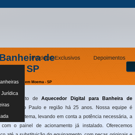
 Banheira de
Produtos Exclusivos
Depoimentos
ema - SP
anheiras
 Hidromassagem em Moema - SP
Jurídica
 fornecimento de
Aquecedor Digital para Banheira de
eiras
tes em São Paulo e região há 25 anos. Nossa equipe é
zada
ara cada sistema, levando em conta a potência necessária, a
 com o painel de acionamento já instalado. Oferecemos
co até a substituição do equipamento, com peças originais e