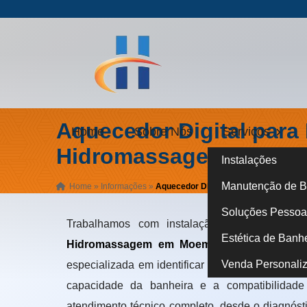
Aquecedor Digital para
Home
Sobre Nós
Serviços
Hidromassagem em Mo
Instalações
Manutenção de B
Home
»
Informações
»
Aquecedor Digital para Banheira de
Soluções Pessoa 
Trabalhamos com instalação, manutenção e
Estética de Banh
Hidromassagem em Moema - SP
para clien
Venda Personali
especializada em identificar o modelo correto p
capacidade da banheira e a compatibilidade
atendimento técnico completo, desde o diagnósti