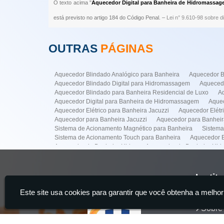
O texto acima "
Aquecedor Digital para Banheira de Hidromassa
está previsto no artigo 184 do Código Penal. –
Lei n° 9.610-98 sobre di
OUTRAS
PÁGINAS
Aquecedor Blindado Analógico para Banheira
Aquecedor B
Aquecedor Blindado Digital para Hidromassagem
Aquecedo
Aquecedor Blindado para Banheira Residencial de Luxo
A
Aquecedor Digital para Banheira de Hidromassagem
Aquec
Aquecedor Elétrico para Banheira Jacuzzi
Aquecedor Elét
Aquecedor para Banheira Jacuzzi
Aquecedor para Banhei
Sistema de Acionamento Magnético para Banheira
Sistema
Sistema de Acionamento Touch para Banheira
Aquecedor B
Aquecedor de Banheira Hidro
Aquecedor de Banheira Hi
Conserto Banheiras Hidro
Conserto de Banheira Hidro
Empresa para Instalação de Banheiras
Empresa para Insta
Instalação de Banheira de Hidro com Aquecedor
Instalaçã
Instit
Instalação de Banheiras
Instalacao de Ofurô Banheira
I
Este site usa cookies para garantir que você obtenha a melhor
Manutenção de Banheira de Hidro
Manutenção de Banheir
Home
Manutenção em Banheira
Sistema de Acionamento para M
Sobre
Manutenção Banheira Spa na Faria Lima
Manutenção de B
Aquecedor Banheira Hidro na Vila Mariana
Aquecedor Banh
Servi