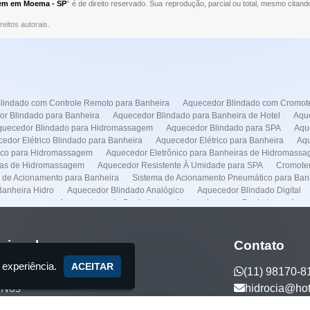
gem em Moema - SP
" é de direito reservado. Sua reprodução, parcial ou total, mesmo citand
reitos autorais
.
lindado com Controle Remoto para Banheira
Aquecedor Blindado com Cromote
r Blindado para Banheira
Aquecedor Blindado para Banheira de Hotel
Aque
quecedor Blindado para Hidromassagem
Aquecedor Blindado para SPA
Aqu
edor Elétrico Blindado para Banheira
Aquecedor Elétrico para Banheira
Aqu
rico para Hidromassagem
Aquecedor Eletrônico para Banheiras de Hidromass
ras de Hidromassagem
Aquecedor Resistente À Umidade para SPA
Cromoter
 de Acionamento para Banheira
Sistema de Acionamento Pneumático para Ban
anheira Hidro
Aquecedor Blindado Analógico
Aquecedor Blindado Digital
dromassagem
Aquecedores de Banheiras
Aquecedores pra Banheira
Aque
Conserto de Banheiras
Conserto de Banheiras de Hidromassagens
Empresa 
lação de Spas
Instalação Banheira Hidro
Instalação de Banheira com Aquece
o de Banheira Jacuzzi
Instalação de Banheira Preço
Instalação de Banheira 
ucional
Contato
nstalação de Spas
Manutenção Banheira Hidro
Manutenção Banheira Spa
 experiência.
a Jacuzzi
Manutenção de Banheira Spa
Manutenção de Banheiras de Hidr
ACEITAR
(11) 98170-8
otores
Manutenção Predial
Casa de Maquina
Venda de Banheira
Auto
 Nós
hidrocia@ho
anheira no Frei Caneca
Aquecedor Banheira Hidro em Higienópolis
Aqueced
eira Hidro na Faria Lima
Aquecedor Banheira Hidro no Frei Caneca
Conser
ços