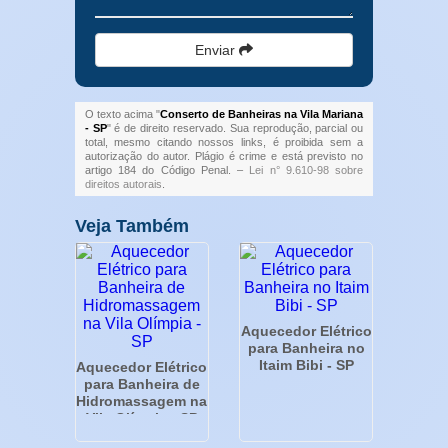
Enviar
O texto acima "
Conserto de Banheiras na Vila Mariana
- SP
" é de direito reservado. Sua reprodução, parcial ou
total, mesmo citando nossos links, é proibida sem a
autorização do autor. Plágio é crime e está previsto no
artigo 184 do Código Penal. –
Lei n° 9.610-98 sobre
direitos autorais
.
Veja Também
Aquecedor Elétrico
para Banheira no
Itaim Bibi - SP
Aquecedor Elétrico
para Banheira de
Hidromassagem na
Vila Olímpia - SP