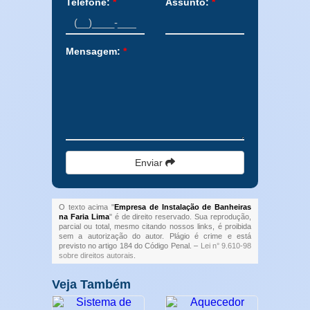
Telefone:
*
Assunto:
*
Mensagem:
*
Enviar
O texto acima "
Empresa de Instalação de Banheiras
na Faria Lima
" é de direito reservado. Sua reprodução,
parcial ou total, mesmo citando nossos links, é proibida
sem a autorização do autor. Plágio é crime e está
previsto no artigo 184 do Código Penal. –
Lei n° 9.610-98
sobre direitos autorais
.
Veja Também