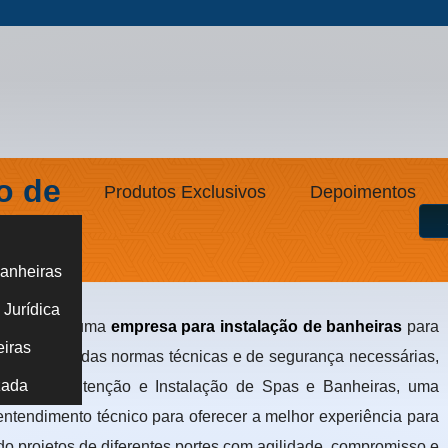
o de
Produtos Exclusivos
Depoimentos
anheiras
as em Moema
Jurídica
e encontrar uma
empresa para instalação de banheiras
para
eiras
jetado dentro das normas técnicas e de segurança necessárias,
zada
idrocia Manutenção e Instalação de Spas e Banheiras, uma
ntendimento técnico para oferecer a melhor experiência para
 projetos de diferentes portes com agilidade, compromisso e