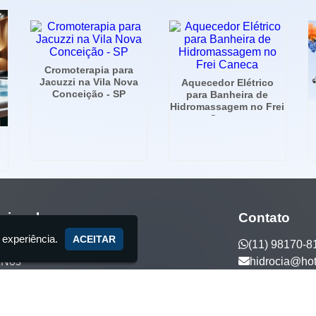
Cromoterapia para
Jacuzzi na Vila Nova
Aquecedor Elétrico
Conceição - SP
para Banheira de
Hidromassagem no Frei
Caneca
ucional
Contato
 experiência.
ACEITAR
(11) 98170-8
 Nós
hidrocia@ho
ços
tos Exclusivos
to