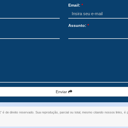
Email:
*
Assunto:
*
Enviar
a
" é de direito reservado. Sua reprodução, parcial ou total, mesmo citando nossos links, é 