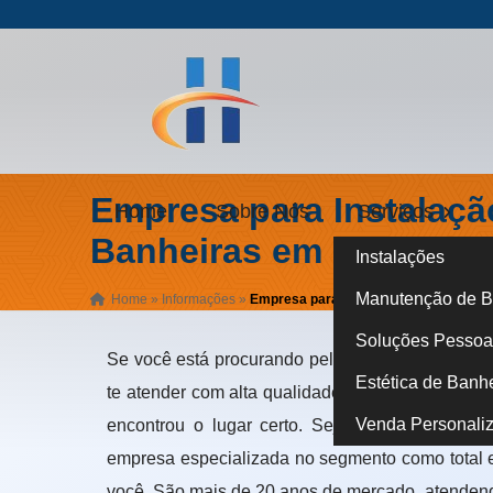
Empresa para Instalaçã
Home
Sobre Nós
Serviços
Banheiras em Moema
Instalações
Manutenção de B
Home
»
Informações
»
Empresa para Instalação de Banheir
Soluções Pessoa 
Se você está procurando pelo melhor lugar ond
Estética de Banh
te atender com alta qualidade, dispositivos pro
Venda Personali
encontrou o lugar certo. Seja bem-vindo à H
empresa especializada no segmento como total e
você. São mais de 20 anos de mercado, atendendo