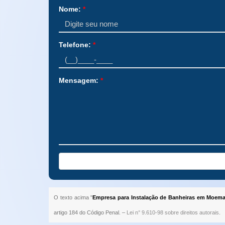
Nome:
*
Telefone:
*
Mensagem:
*
O texto acima "
Empresa para Instalação de Banheiras em Moem
artigo 184 do Código Penal. –
Lei n° 9.610-98 sobre direitos autorais
.