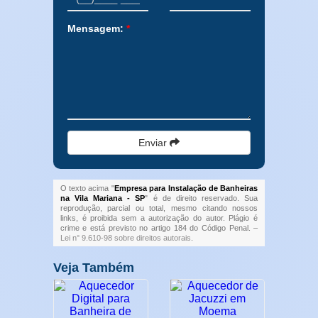
Mensagem:
*
Enviar
O texto acima "
Empresa para Instalação de Banheiras
na Vila Mariana - SP
" é de direito reservado. Sua
reprodução, parcial ou total, mesmo citando nossos
links, é proibida sem a autorização do autor. Plágio é
crime e está previsto no artigo 184 do Código Penal. –
Lei n° 9.610-98 sobre direitos autorais
.
Veja Também