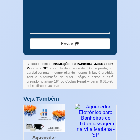
Enviar
O texto acima "
Instalação de Banheira Jacuzzi em
Moema - SP
" é de direito reservado. Sua reprodução,
parcial ou total, mesmo citando nossos links, é proibida
sem a autorização do autor. Plágio é crime e está
previsto no artigo 184 do Código Penal. –
Lei n° 9.610-98
sobre direitos autorais
.
Veja Também
Aquecedor