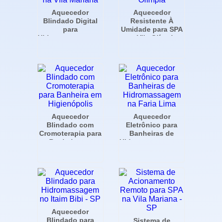
Aquecedor
Aquecedor
Blindado Digital
Resistente À
para
Umidade para SPA
Hidromassagem na
na Vila Olímpia
Vila Mariana
Aquecedor
Aquecedor
Blindado com
Eletrônico para
Cromoterapia para
Banheiras de
Banheira em
Hidromassagem na
Higienópolis
Faria Lima
Aquecedor
Blindado para
Sistema de