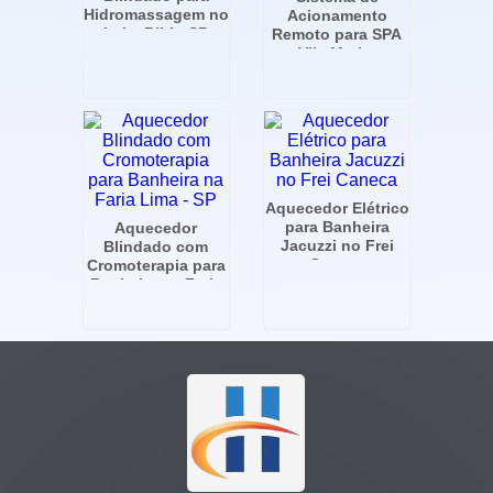
Hidromassagem no
Acionamento
Itaim Bibi - SP
Remoto para SPA
na Vila Mariana -
SP
Aquecedor Elétrico
para Banheira
Aquecedor
Jacuzzi no Frei
Blindado com
Caneca
Cromoterapia para
Banheira na Faria
Lima - SP