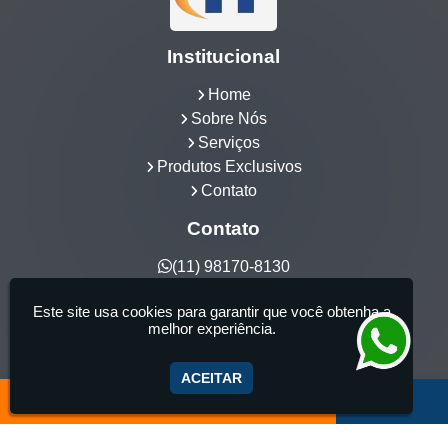
Institucional
Home
Sobre Nós
Serviços
Produtos Exclusivos
Contato
Contato
(11) 98170-8130
hidrocia@hotmail.com
Este site usa cookies para garantir que você obtenha a
Hidrocia Manutenção e Venda Especializada de
melhor experiência.
Banheiras - 25 anos de tradição - Fabricante de
aquecedor de banheira, Instalação e Manutenção
ACEITAR