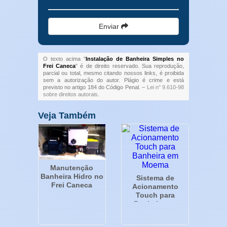
Enviar
O texto acima "
Instalação de Banheira Simples no
Frei Caneca
" é de direito reservado. Sua reprodução,
parcial ou total, mesmo citando nossos links, é proibida
sem a autorização do autor. Plágio é crime e está
previsto no artigo 184 do Código Penal. –
Lei n° 9.610-98
sobre direitos autorais
.
Veja Também
Manutenção
Banheira Hidro no
Sistema de
Frei Caneca
Acionamento
Touch para
Banheira em
Moema