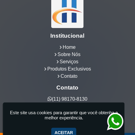
Institucional
Home
Sobre Nós
Serviços
Produtos Exclusivos
Contato
Contato
(11) 98170-8130
hidrocia@hotmail.com
Este site usa cookies para garantir que você obtenha a
Hidrocia Manutenção e Venda Especializada de
melhor experiência.
Banheiras - 25 anos de tradição - Fabricante de
aquecedor de banheira, Instalação e Manutenção
ACEITAR