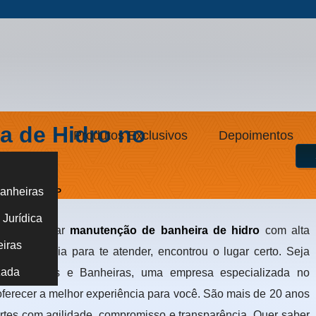
a de Hidro no
Produtos Exclusivos
Depoimentos
anheiras
rei Caneca - SP
Jurídica
nde encontrar
manutenção de banheira de hidro
com alta
eiras
ta experiência para te atender, encontrou o lugar certo. Seja
zada
ção de Spas e Banheiras, uma empresa especializada no
ferecer a melhor experiência para você. São mais de 20 anos
rtes com agilidade, compromisso e transparência. Quer saber