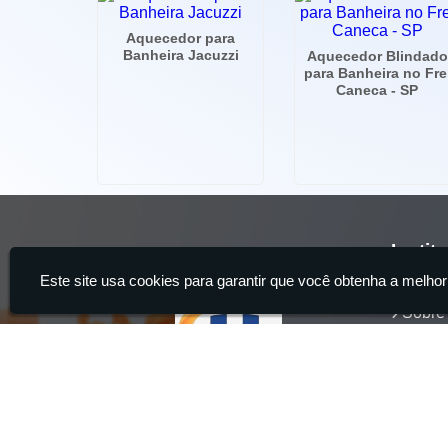
Aquecedor para
Banheira Jacuzzi
Aquecedor Blindado
para Banheira no Fre
Caneca - SP
Instit
Este site usa cookies para garantir que você obtenha a melhor
Home
Sobre
Servi
Produ
Conta
Hidrocia Manutenção e Venda Especializada de Banheiras - 2
aquecedor de banheira, Instalação e Manutenção