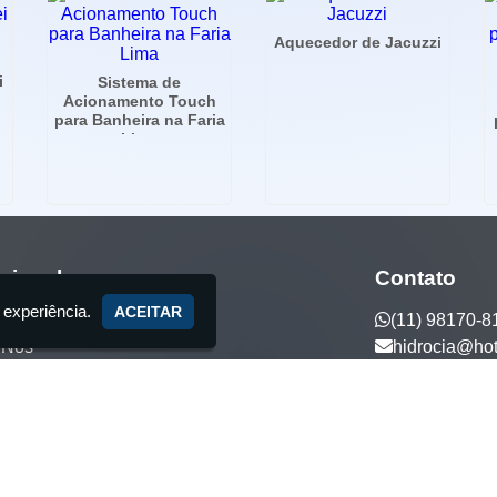
Aquecedor de Jacuzzi
i
Sistema de
Acionamento Touch
para Banheira na Faria
Lima
ucional
Contato
 experiência.
ACEITAR
(11) 98170-8
 Nós
hidrocia@ho
ços
tos Exclusivos
to
5 anos de tradição - Fabricante de