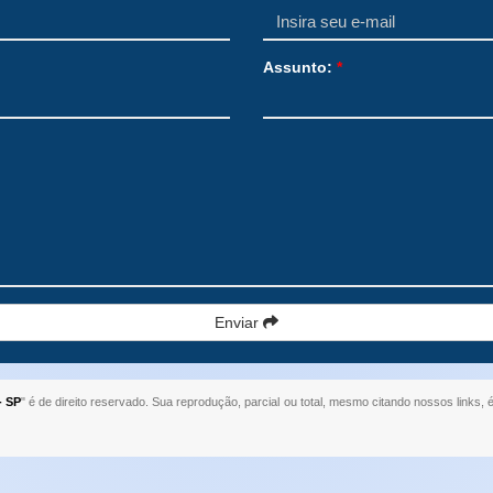
Assunto:
*
Enviar
- SP
" é de direito reservado. Sua reprodução, parcial ou total, mesmo citando nossos links, é