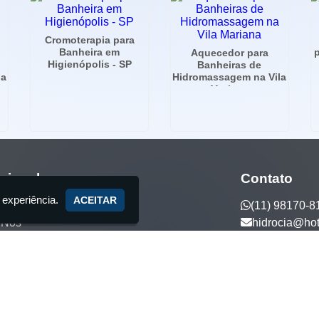
Cromoterapia para
Banheira em
p
Aquecedor para
Higienópolis - SP
Banheiras de
la
Hidromassagem na Vila
Mariana
ucional
Contato
 experiência.
ACEITAR
(11) 98170-8
 Nós
hidrocia@ho
ços
tos Exclusivos
to
5 anos de tradição - Fabricante de