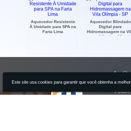
Aquecedor Resistente
Aquecedor Blindado
À Umidade para SPA na
Digital para
Faria Lima
Hidromassagem na Vi
Olímpia - SP
Instit
Este site usa cookies para garantir que você obtenha a melhor
Home
Sobre
Servi
Produ
Conta
Hidrocia Manutenção e Venda Especializada de Banheiras - 2
aquecedor de banheira, Instalação e Manutenção