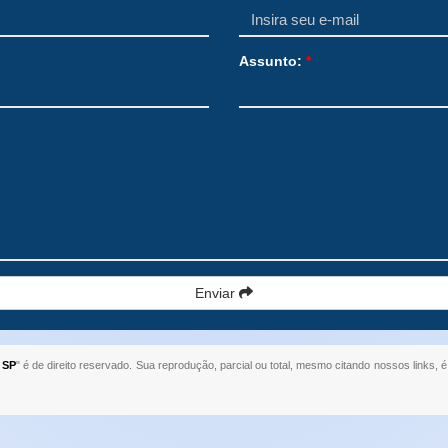
Assunto:
*
Enviar
 SP
" é de direito reservado. Sua reprodução, parcial ou total, mesmo citando nossos links, é