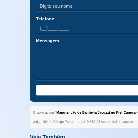
Telefone:
*
Mensagem:
*
O texto acima "
Manutenção de Banheira Jacuzzi no Frei Caneca -
artigo 184 do Código Penal. –
Lei n° 9.610-98 sobre direitos autorais
.
Veja Também