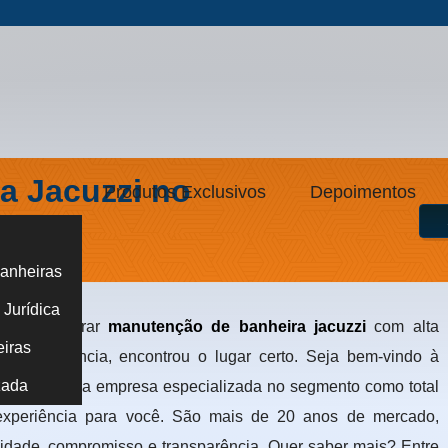
a Jacuzzi no
Produtos Exclusivos
Depoimentos
anheiras
ei Caneca - SP
Jurídica
onde encontrar
manutenção de banheira jacuzzi
com alta
eiras
sta experiência, encontrou o lugar certo. Seja bem-vindo à
zada
nheiras, uma empresa especializada no segmento como total
 experiência para você. São mais de 20 anos de mercado,
lidade, compromisso e transparência. Quer saber mais? Entre