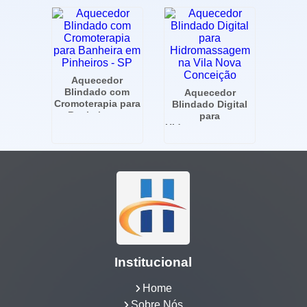
Aquecedor
Blindado com
Aquecedor
Cromoterapia para
Blindado Digital
Banheira em
para
Pinheiros - SP
Hidromassagem na
Vila Nova
Conceição
Institucional
Home
Sobre Nós