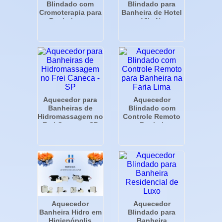
Blindado com
Blindado para
Cromoterapia para
Banheira de Hotel
Banheira em
na Vila Nova
Moema - SP
Conceição - SP
Aquecedor para
Aquecedor
Banheiras de
Blindado com
Hidromassagem no
Controle Remoto
Frei Caneca - SP
para Banheira na
Faria Lima
Aquecedor
Aquecedor
Blindado para
Banheira Hidro em
Banheira
Higienópolis