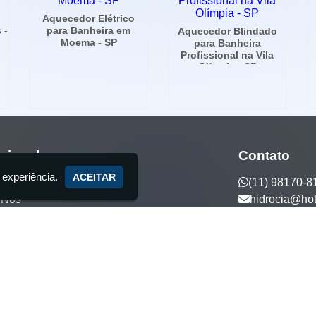
Aquecedor Elétrico
 -
para Banheira em
Aquecedor Blindado
Moema - SP
para Banheira
Profissional na Vila
Olímpia - SP
ucional
Contato
 experiência.
ACEITAR
(11) 98170-8
 Nós
hidrocia@ho
ços
tos Exclusivos
to
5 anos de tradição - Fabricante de