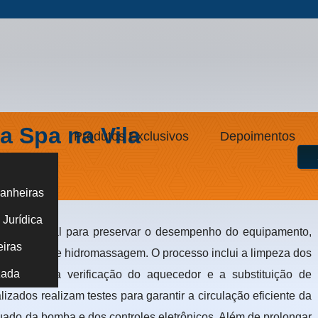
 Spa na Vila
Produtos Exclusivos
Depoimentos
anheiras
límpia
Jurídica
fundamental para preservar o desempenho do equipamento,
eiras
o sistema de hidromassagem. O processo inclui a limpeza dos
zada
elétricas, a verificação do aquecedor e a substituição de
zados realizam testes para garantir a circulação eficiente da
ado da bomba e dos controles eletrônicos. Além de prolongar