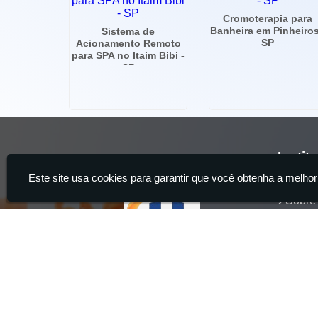
Cromoterapia para
Banheira em Pinheiros
Sistema de
SP
Acionamento Remoto
para SPA no Itaim Bibi -
SP
Instit
Este site usa cookies para garantir que você obtenha a melhor
Home
Sobre
Servi
Produ
Conta
Hidrocia Manutenção e Venda Especializada de Banheiras - 2
aquecedor de banheira, Instalação e Manutenção