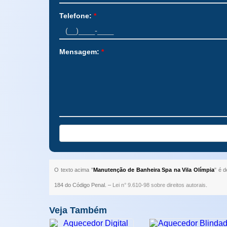
Telefone:
*
Mensagem:
*
O texto acima "
Manutenção de Banheira Spa na Vila Olímpia
" é d
184 do Código Penal. –
Lei n° 9.610-98 sobre direitos autorais
.
Veja Também