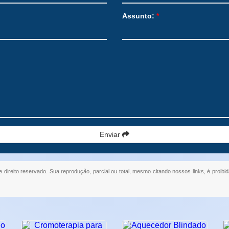
Assunto:
*
Enviar
e direito reservado. Sua reprodução, parcial ou total, mesmo citando nossos links, é proibid