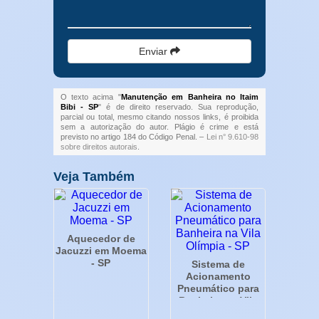
Enviar
O texto acima "
Manutenção em Banheira no Itaim
Bibi - SP
" é de direito reservado. Sua reprodução,
parcial ou total, mesmo citando nossos links, é proibida
sem a autorização do autor. Plágio é crime e está
previsto no artigo 184 do Código Penal. –
Lei n° 9.610-98
sobre direitos autorais
.
Veja Também
Aquecedor de
Jacuzzi em Moema
- SP
Sistema de
Acionamento
Pneumático para
Banheira na Vila
Olímpia - SP