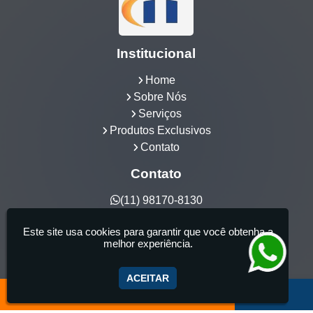
Institucional
Home
Sobre Nós
Serviços
Produtos Exclusivos
Contato
Contato
(11) 98170-8130
hidrocia@hotmail.com
Este site usa cookies para garantir que você obtenha a
Hidrocia Manutenção e Venda Especializada de
melhor experiência.
Banheiras - 25 anos de tradição - Fabricante de
aquecedor de banheira, Instalação e Manutenção
ACEITAR