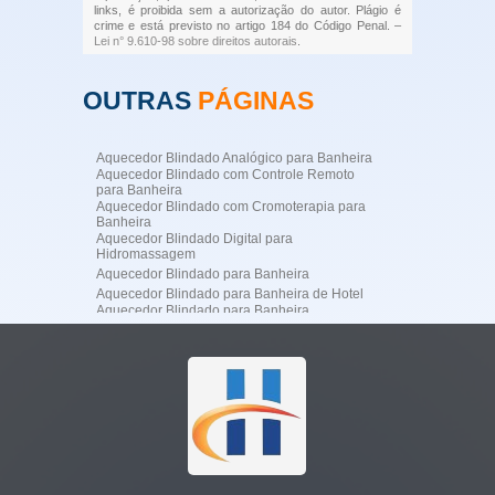
links, é proibida sem a autorização do autor. Plágio é
crime e está previsto no artigo 184 do Código Penal. –
Lei n° 9.610-98 sobre direitos autorais
.
OUTRAS
PÁGINAS
Aquecedor Blindado Analógico para Banheira
Aquecedor Blindado com Controle Remoto
para Banheira
Aquecedor Blindado com Cromoterapia para
Banheira
Aquecedor Blindado Digital para
Hidromassagem
Aquecedor Blindado para Banheira
Aquecedor Blindado para Banheira de Hotel
Aquecedor Blindado para Banheira
Profissional
Aquecedor Blindado para Banheira
Residencial de Luxo
Aquecedor Blindado para Hidromassagem
Aquecedor Blindado para SPA
Aquecedor de Água para Jacuzzi
Aquecedor de Jacuzzi
Aquecedor Digital para Banheira de
Hidromassagem
Aquecedor Elétrico Blindado para Banheira