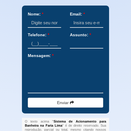
Nome:
*
Email:
*
Telefone:
*
Assunto:
*
Mensagem:
*
Enviar
O texto acima "
Sistema de Acionamento para
Banheira na Faria Lima
" é de direito reservado. Sua
reprodução, parcial ou total, mesmo citando nossos