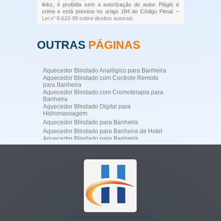
links, é proibida sem a autorização do autor. Plágio é
crime e está previsto no artigo 184 do Código Penal. –
Lei n° 9.610-98 sobre direitos autorais
.
OUTRAS
PÁGINAS
Aquecedor Blindado Analógico para Banheira
Aquecedor Blindado com Controle Remoto
para Banheira
Aquecedor Blindado com Cromoterapia para
Banheira
Aquecedor Blindado Digital para
Hidromassagem
Aquecedor Blindado para Banheira
Aquecedor Blindado para Banheira de Hotel
Aquecedor Blindado para Banheira
Profissional
Aquecedor Blindado para Banheira
Residencial de Luxo
Aquecedor Blindado para Hidromassagem
Aquecedor Blindado para SPA
Aquecedor de Água para Jacuzzi
Aquecedor de Jacuzzi
Aquecedor Digital para Banheira de
Hidromassagem
Aquecedor Elétrico Blindado para Banheira