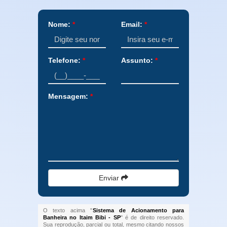
Nome:
*
Email:
*
Telefone:
*
Assunto:
*
Mensagem:
*
Enviar
O texto acima "
Sistema de Acionamento para
Banheira no Itaim Bibi - SP
" é de direito reservado.
Sua reprodução, parcial ou total, mesmo citando nossos