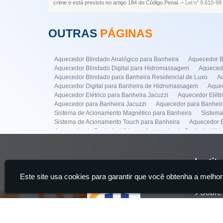
crime e está previsto no artigo 184 do Código Penal. –
Lei n° 9.610-98 
OUTRAS
PÁGINAS
Aquecedor Blindado Analógico para Banheira
Aquecedor B
Aquecedor Blindado Digital para Hidromassagem
Aquecedo
Aquecedor Blindado para Banheira Residencial de Luxo
A
Aquecedor Digital para Banheira de Hidromassagem
Aquec
Aquecedor Elétrico para Banheira Jacuzzi
Aquecedor Elét
Aquecedor para Banheira Jacuzzi
Aquecedor para Banhei
Sistema de Acionamento Magnético para Banheira
Sistema
Sistema de Acionamento Touch para Banheira
Aquecedor B
Aquecedor de Banheira Hidro
Aquecedor de Banheira Hi
Conserto Banheiras Hidro
Conserto de Banheira Hidro
Empresa para Instalação de Banheiras
Empresa para Insta
Instalação de Banheira de Hidro com Aquecedor
Instalaçã
Instit
Instalação de Banheiras
Instalacao de Ofurô Banheira
I
Este site usa cookies para garantir que você obtenha a melhor
Manutenção de Banheira de Hidro
Manutenção de Banheir
Home
Manutenção em Banheira
Sistema de Acionamento para M
Sobre
Manutenção Banheira Spa na Faria Lima
Manutenção de B
Aquecedor Banheira Hidro na Vila Mariana
Aquecedor Banh
Servi
Manutenção Banheira Hidro em Pinheiros
Manutenção Banh
Produ
Manutenção Banheira Hidro na Vila Nova Conceição
Manut