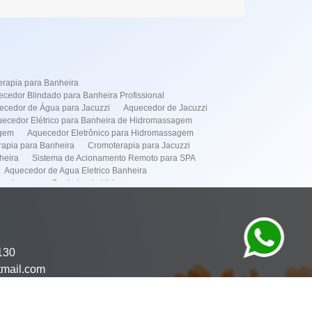
rapia para Banheira
cedor Blindado para Banheira Profissional
ecedor de Água para Jacuzzi
Aquecedor de Jacuzzi
ecedor Elétrico para Banheira de Hidromassagem
agem
Aquecedor Eletrônico para Hidromassagem
apia para Banheira
Cromoterapia para Jacuzzi
heira
Sistema de Acionamento Remoto para SPA
Aquecedor de Agua Eletrico Banheira
cedores para Banheira de Hidromassagem
de Instalação de Banheiras
dor Elétrico
Simples
Instalação de Banheira Spa
Manutenção de Banheira
omassagens
Manutenção de Spa
130
mação de Spa
Aquecedor Banheira Hidro em Pinheiros
tmail.com
or Banheira Hidro em Itaim Bibi
to de Banheira Hidro em Pinheiros
tenção Banheira Hidro em Moema
ima
Manutenção Banheira Hidro no Frei Caneca