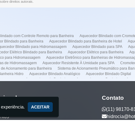
sobre direitos autorais
.
lindado com Controle Remoto para Banheira
Aquecedor Blindado com Cromote
r Blindado para Banheira
Aquecedor Blindado para Banheira de Hotel
Aque
quecedor Blindado para Hidromassagem
Aquecedor Blindado para SPA
Aqu
edor Elétrico Blindado para Banheira
Aquecedor Elétrico para Banheira
Aqu
rico para Hidromassagem
Aquecedor Eletrônico para Banheiras de Hidromass
ras de Hidromassagem
Aquecedor Resistente À Umidade para SPA
Cromoter
 de Acionamento para Banheira
Sistema de Acionamento Pneumático para Ban
anheira Hidro
Aquecedor Blindado Analógico
Aquecedor Blindado Digital
dromassagem
Aquecedores de Banheiras
Aquecedores pra Banheira
Aque
Conserto de Banheiras
Conserto de Banheiras de Hidromassagens
Empresa 
lação de Spas
Instalação Banheira Hidro
Instalação de Banheira com Aquece
o de Banheira Jacuzzi
Instalação de Banheira Preço
Instalação de Banheira 
ucional
Contato
nstalação de Spas
Manutenção Banheira Hidro
Manutenção Banheira Spa
 experiência.
a Jacuzzi
Manutenção de Banheira Spa
Manutenção de Banheiras de Hidr
ACEITAR
(11) 98170-8
otores
Manutenção Predial
Casa de Maquina
Venda de Banheira
Auto
 Nós
hidrocia@ho
anheira no Frei Caneca
Aquecedor Banheira Hidro em Higienópolis
Aqueced
eira Hidro na Faria Lima
Aquecedor Banheira Hidro no Frei Caneca
Conser
ços
eira Hidro em Higienópolis
Manutenção Banheira Hidro em Itaim Bibi
Manu
tos Exclusivos
enção Banheira Hidro na Vila Mariana
Manutenção Banheira Hidro na Faria L