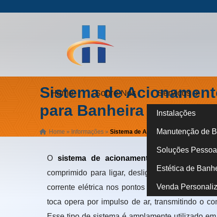
Sistema de Acionamen
Home
Sobre Nós
Serviços
para Banheira em Higie
Instalações
Manutenção de B
Home
»
Informações
»
Sistema de Acionamento Pneumático p
Soluções Pessoa 
O
sistema de acionamento pneumático par
Estética de Banh
comprimido para ligar, desligar e controlar os
Venda Personali
corrente elétrica nos pontos de acionamento. Is
toca opera por impulso de ar, transmitindo o co
Esse tipo de sistema é amplamente utilizado e