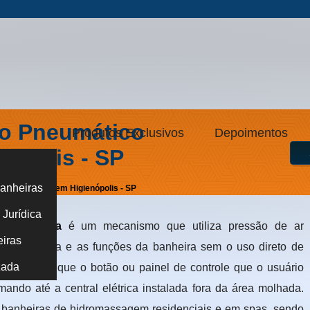
to Pneumático
Produtos Exclusivos
Depoimentos
nópolis - SP
anheiras
ara Banheira em Higienópolis - SP
Jurídica
a banheira
é um mecanismo que utiliza pressão de ar
eiras
 jatos de água e as funções da banheira sem o uso direto de
zada
so significa que o botão ou painel de controle que o usuário
mando até a central elétrica instalada fora da área molhada.
m banheiras de hidromassagem residenciais e em spas, sendo