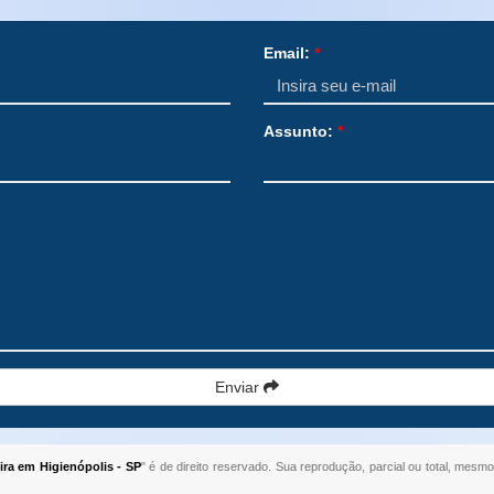
Email:
*
Assunto:
*
Enviar
ra em Higienópolis - SP
" é de direito reservado. Sua reprodução, parcial ou total, mesmo