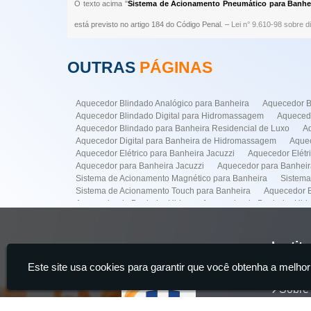
O texto acima "
Sistema de Acionamento Pneumático para Banheir
está previsto no artigo 184 do Código Penal. –
Lei n° 9.610-98 sobre di
OUTRAS
PÁGINAS
Aquecedor Blindado Analógico para Banheira
Aquecedor B
Aquecedor Blindado Digital para Hidromassagem
Aquecedo
Aquecedor Blindado para Banheira Residencial de Luxo
A
Aquecedor Digital para Banheira de Hidromassagem
Aquec
Aquecedor Elétrico para Banheira Jacuzzi
Aquecedor Elét
Aquecedor para Banheira Jacuzzi
Aquecedor para Banhei
Sistema de Acionamento Magnético para Banheira
Sistema
Sistema de Acionamento Touch para Banheira
Aquecedor B
Aquecedor de Banheira Hidro
Aquecedor de Banheira Hi
Conserto Banheiras Hidro
Conserto de Banheira Hidro
Empresa para Instalação de Banheiras
Empresa para Insta
Instalação de Banheira de Hidro com Aquecedor
Instalaçã
Instit
Instalação de Banheiras
Instalacao de Ofurô Banheira
I
Este site usa cookies para garantir que você obtenha a melhor
Manutenção de Banheira de Hidro
Manutenção de Banheir
Home
Manutenção em Banheira
Sistema de Acionamento para M
Sobre
Manutenção Banheira Spa na Faria Lima
Manutenção de B
Aquecedor Banheira Hidro na Vila Mariana
Aquecedor Banh
Servi