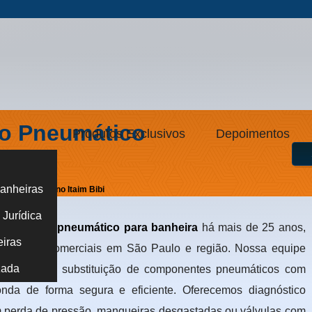
to Pneumático
Produtos Exclusivos
Depoimentos
Bibi
anheiras
ra Banheira no Itaim Bibi
Jurídica
ionamento pneumático para banheira
há mais de 25 anos,
eiras
ecimentos comerciais em São Paulo e região. Nossa equipe
zada
reventiva e a substituição de componentes pneumáticos com
onda de forma segura e eficiente. Oferecemos diagnóstico
om perda de pressão, mangueiras desgastadas ou válvulas com