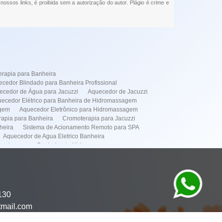
 nossos links, é proibida sem a autorização do autor. Plágio é crime e
rapia para Banheira
cedor Blindado para Banheira Profissional
ecedor de Água para Jacuzzi
Aquecedor de Jacuzzi
ecedor Elétrico para Banheira de Hidromassagem
agem
Aquecedor Eletrônico para Hidromassagem
apia para Banheira
Cromoterapia para Jacuzzi
heira
Sistema de Acionamento Remoto para SPA
Aquecedor de Agua Eletrico Banheira
cedores para Banheira de Hidromassagem
de Instalação de Banheiras
dor Elétrico
Simples
Instalação de Banheira Spa
Manutenção de Banheira
omassagens
Manutenção de Spa
130
mação de Spa
Aquecedor Banheira Hidro em Pinheiros
tmail.com
or Banheira Hidro em Itaim Bibi
to de Banheira Hidro em Pinheiros