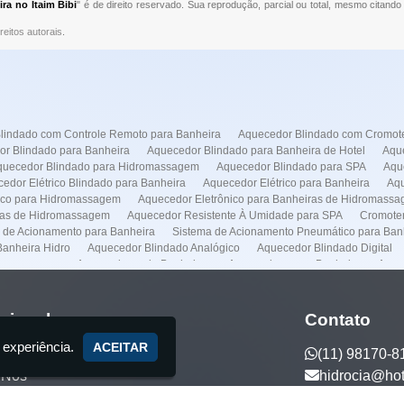
a no Itaim Bibi
" é de direito reservado. Sua reprodução, parcial ou total, mesmo citando
reitos autorais
.
lindado com Controle Remoto para Banheira
Aquecedor Blindado com Cromote
r Blindado para Banheira
Aquecedor Blindado para Banheira de Hotel
Aque
quecedor Blindado para Hidromassagem
Aquecedor Blindado para SPA
Aqu
edor Elétrico Blindado para Banheira
Aquecedor Elétrico para Banheira
Aqu
rico para Hidromassagem
Aquecedor Eletrônico para Banheiras de Hidromass
ras de Hidromassagem
Aquecedor Resistente À Umidade para SPA
Cromoter
 de Acionamento para Banheira
Sistema de Acionamento Pneumático para Ban
anheira Hidro
Aquecedor Blindado Analógico
Aquecedor Blindado Digital
dromassagem
Aquecedores de Banheiras
Aquecedores pra Banheira
Aque
Conserto de Banheiras
Conserto de Banheiras de Hidromassagens
Empresa 
lação de Spas
Instalação Banheira Hidro
Instalação de Banheira com Aquece
o de Banheira Jacuzzi
Instalação de Banheira Preço
Instalação de Banheira 
ucional
Contato
nstalação de Spas
Manutenção Banheira Hidro
Manutenção Banheira Spa
 experiência.
a Jacuzzi
Manutenção de Banheira Spa
Manutenção de Banheiras de Hidr
ACEITAR
(11) 98170-8
otores
Manutenção Predial
Casa de Maquina
Venda de Banheira
Auto
 Nós
hidrocia@ho
anheira no Frei Caneca
Aquecedor Banheira Hidro em Higienópolis
Aqueced
eira Hidro na Faria Lima
Aquecedor Banheira Hidro no Frei Caneca
Conser
ços