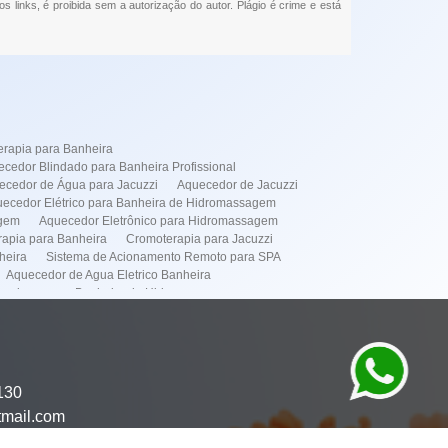
os links, é proibida sem a autorização do autor. Plágio é crime e está
rapia para Banheira
cedor Blindado para Banheira Profissional
ecedor de Água para Jacuzzi
Aquecedor de Jacuzzi
ecedor Elétrico para Banheira de Hidromassagem
agem
Aquecedor Eletrônico para Hidromassagem
apia para Banheira
Cromoterapia para Jacuzzi
heira
Sistema de Acionamento Remoto para SPA
Aquecedor de Agua Eletrico Banheira
cedores para Banheira de Hidromassagem
de Instalação de Banheiras
dor Elétrico
Simples
Instalação de Banheira Spa
Manutenção de Banheira
omassagens
Manutenção de Spa
130
mação de Spa
Aquecedor Banheira Hidro em Pinheiros
tmail.com
or Banheira Hidro em Itaim Bibi
to de Banheira Hidro em Pinheiros