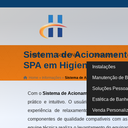
Sistema de Acionament
Home
Sobre Nós
Serviços
SPA em Higienópolis
Instalações
Manutenção de B
Home
»
Informações
»
Sistema de Acionamento Remoto para
Soluções Pessoa 
Com o
Sistema de Acionamento Remoto para 
Estética de Banh
prático e intuitivo. O usuário não precisa sa
Venda Personali
experiência de relaxamento e aumenta a se
componentes de qualidade compatíveis com as
equipe técnica realiza o levantamento do equipa