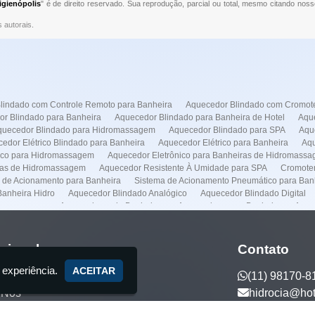
gienópolis
" é de direito reservado. Sua reprodução, parcial ou total, mesmo citando noss
s autorais
.
lindado com Controle Remoto para Banheira
Aquecedor Blindado com Cromote
r Blindado para Banheira
Aquecedor Blindado para Banheira de Hotel
Aque
quecedor Blindado para Hidromassagem
Aquecedor Blindado para SPA
Aqu
edor Elétrico Blindado para Banheira
Aquecedor Elétrico para Banheira
Aqu
rico para Hidromassagem
Aquecedor Eletrônico para Banheiras de Hidromass
ras de Hidromassagem
Aquecedor Resistente À Umidade para SPA
Cromoter
 de Acionamento para Banheira
Sistema de Acionamento Pneumático para Ban
anheira Hidro
Aquecedor Blindado Analógico
Aquecedor Blindado Digital
dromassagem
Aquecedores de Banheiras
Aquecedores pra Banheira
Aque
Conserto de Banheiras
Conserto de Banheiras de Hidromassagens
Empresa 
lação de Spas
Instalação Banheira Hidro
Instalação de Banheira com Aquece
o de Banheira Jacuzzi
Instalação de Banheira Preço
Instalação de Banheira 
ucional
Contato
nstalação de Spas
Manutenção Banheira Hidro
Manutenção Banheira Spa
 experiência.
a Jacuzzi
Manutenção de Banheira Spa
Manutenção de Banheiras de Hidr
ACEITAR
(11) 98170-8
otores
Manutenção Predial
Casa de Maquina
Venda de Banheira
Auto
 Nós
hidrocia@ho
anheira no Frei Caneca
Aquecedor Banheira Hidro em Higienópolis
Aqueced
eira Hidro na Faria Lima
Aquecedor Banheira Hidro no Frei Caneca
Conser
ços