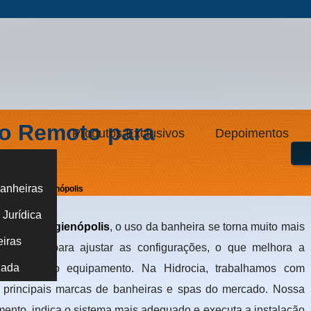
o Remoto para
Produtos Exclusivos
Depoimentos
anheiras
 SPA em Higienópolis
Jurídica
SPA em Higienópolis
, o uso da banheira se torna muito mais
eiras
ir da água para ajustar as configurações, o que melhora a
zada
gurança do equipamento. Na Hidrocia, trabalhamos com
 principais marcas de banheiras e spas do mercado. Nossa
mento, indica o sistema mais adequado e executa a instalação