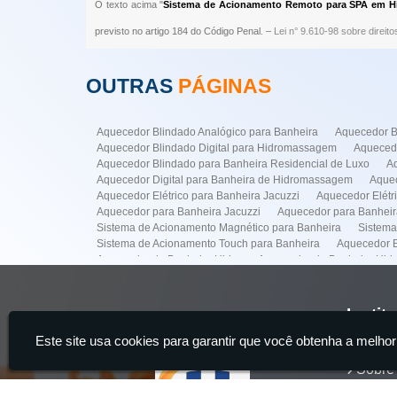
O texto acima "
Sistema de Acionamento Remoto para SPA em Hi
previsto no artigo 184 do Código Penal. –
Lei n° 9.610-98 sobre direito
OUTRAS
PÁGINAS
Aquecedor Blindado Analógico para Banheira
Aquecedor B
Aquecedor Blindado Digital para Hidromassagem
Aquecedo
Aquecedor Blindado para Banheira Residencial de Luxo
A
Aquecedor Digital para Banheira de Hidromassagem
Aquec
Aquecedor Elétrico para Banheira Jacuzzi
Aquecedor Elét
Aquecedor para Banheira Jacuzzi
Aquecedor para Banhei
Sistema de Acionamento Magnético para Banheira
Sistema
Sistema de Acionamento Touch para Banheira
Aquecedor B
Aquecedor de Banheira Hidro
Aquecedor de Banheira Hi
Conserto Banheiras Hidro
Conserto de Banheira Hidro
Empresa para Instalação de Banheiras
Empresa para Insta
Instalação de Banheira de Hidro com Aquecedor
Instalaçã
Instit
Instalação de Banheiras
Instalacao de Ofurô Banheira
I
Este site usa cookies para garantir que você obtenha a melhor
Manutenção de Banheira de Hidro
Manutenção de Banheir
Home
Manutenção em Banheira
Sistema de Acionamento para M
Sobre
Manutenção Banheira Spa na Faria Lima
Manutenção de B
Aquecedor Banheira Hidro na Vila Mariana
Aquecedor Banh
Servi