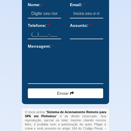
Nome:
*
Email:
*
Telefone:
*
Assunto:
*
Mensagem:
*
Enviar
O texto acima "
Sistema de Acionamento Remoto para
SPA em Pinheiros
" é de direito reservado. Sua
reprodução, parcial ou total, mesmo citando nossos
links, é proibida sem a autorização do autor. Plágio é
crime e está previsto no artigo 184 do Código Penal. –