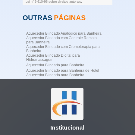
Lei n° 9.610-98 sobre direitos autorais
.
OUTRAS
PÁGINAS
Aquecedor Blindado Analógico para Banheira
Aquecedor Blindado com Controle Remoto
para Banheira
Aquecedor Blindado com Cromoterapia para
Banheira
Aquecedor Blindado Digital para
Hidromassagem
Aquecedor Blindado para Banheira
Aquecedor Blindado para Banheira de Hotel
Aquecedor Blindado para Banheira
Profissional
Aquecedor Blindado para Banheira
Residencial de Luxo
Aquecedor Blindado para Hidromassagem
Aquecedor Blindado para SPA
Aquecedor de Água para Jacuzzi
Aquecedor de Jacuzzi
Aquecedor Digital para Banheira de
Hidromassagem
Aquecedor Elétrico Blindado para Banheira
Institucional
Aquecedor Elétrico para Banheira
Aquecedor Elétrico para Banheira de