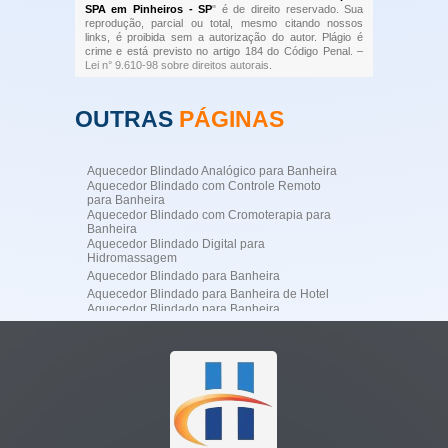
SPA em Pinheiros - SP
" é de direito reservado. Sua
reprodução, parcial ou total, mesmo citando nossos
links, é proibida sem a autorização do autor. Plágio é
crime e está previsto no artigo 184 do Código Penal. –
Lei n° 9.610-98 sobre direitos autorais
.
OUTRAS
PÁGINAS
Aquecedor Blindado Analógico para Banheira
Aquecedor Blindado com Controle Remoto
para Banheira
Aquecedor Blindado com Cromoterapia para
Banheira
Aquecedor Blindado Digital para
Hidromassagem
Aquecedor Blindado para Banheira
Aquecedor Blindado para Banheira de Hotel
Aquecedor Blindado para Banheira
Profissional
Aquecedor Blindado para Banheira
Residencial de Luxo
Aquecedor Blindado para Hidromassagem
Aquecedor Blindado para SPA
Aquecedor de Água para Jacuzzi
Aquecedor de Jacuzzi
Aquecedor Digital para Banheira de