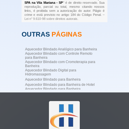
SPA na Vila Mariana - SP
" é de direito reservado. Sua
reprodução, parcial ou total, mesmo citando nossos
links, é proibida sem a autorização do autor. Plágio é
crime e está previsto no artigo 184 do Código Penal. –
Lei n° 9.610-98 sobre direitos autorais
.
OUTRAS
PÁGINAS
Aquecedor Blindado Analógico para Banheira
Aquecedor Blindado com Controle Remoto
para Banheira
Aquecedor Blindado com Cromoterapia para
Banheira
Aquecedor Blindado Digital para
Hidromassagem
Aquecedor Blindado para Banheira
Aquecedor Blindado para Banheira de Hotel
Aquecedor Blindado para Banheira
Profissional
Aquecedor Blindado para Banheira
Residencial de Luxo
Aquecedor Blindado para Hidromassagem
Aquecedor Blindado para SPA
Aquecedor de Água para Jacuzzi
Aquecedor de Jacuzzi
Aquecedor Digital para Banheira de