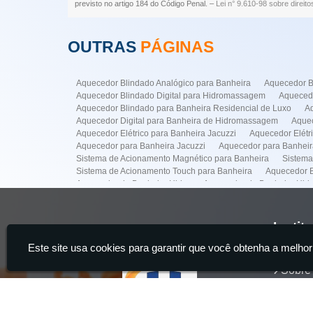
previsto no artigo 184 do Código Penal. –
Lei n° 9.610-98 sobre direito
OUTRAS
PÁGINAS
Aquecedor Blindado Analógico para Banheira
Aquecedor B
Aquecedor Blindado Digital para Hidromassagem
Aquecedo
Aquecedor Blindado para Banheira Residencial de Luxo
A
Aquecedor Digital para Banheira de Hidromassagem
Aquec
Aquecedor Elétrico para Banheira Jacuzzi
Aquecedor Elét
Aquecedor para Banheira Jacuzzi
Aquecedor para Banhei
Sistema de Acionamento Magnético para Banheira
Sistema
Sistema de Acionamento Touch para Banheira
Aquecedor B
Aquecedor de Banheira Hidro
Aquecedor de Banheira Hi
Conserto Banheiras Hidro
Conserto de Banheira Hidro
Empresa para Instalação de Banheiras
Empresa para Insta
Instalação de Banheira de Hidro com Aquecedor
Instalaçã
Instit
Instalação de Banheiras
Instalacao de Ofurô Banheira
I
Este site usa cookies para garantir que você obtenha a melhor
Manutenção de Banheira de Hidro
Manutenção de Banheir
Home
Manutenção em Banheira
Sistema de Acionamento para M
Sobre
Manutenção Banheira Spa na Faria Lima
Manutenção de B
Aquecedor Banheira Hidro na Vila Mariana
Aquecedor Banh
Servi
Manutenção Banheira Hidro em Pinheiros
Manutenção Banh
Produ
Manutenção Banheira Hidro na Vila Nova Conceição
Manut