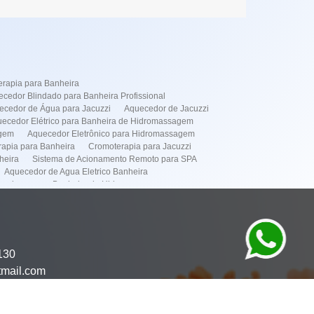
rapia para Banheira
cedor Blindado para Banheira Profissional
ecedor de Água para Jacuzzi
Aquecedor de Jacuzzi
ecedor Elétrico para Banheira de Hidromassagem
agem
Aquecedor Eletrônico para Hidromassagem
apia para Banheira
Cromoterapia para Jacuzzi
heira
Sistema de Acionamento Remoto para SPA
Aquecedor de Agua Eletrico Banheira
cedores para Banheira de Hidromassagem
de Instalação de Banheiras
dor Elétrico
Simples
Instalação de Banheira Spa
Manutenção de Banheira
omassagens
Manutenção de Spa
130
mação de Spa
Aquecedor Banheira Hidro em Pinheiros
tmail.com
or Banheira Hidro em Itaim Bibi
to de Banheira Hidro em Pinheiros
tenção Banheira Hidro em Moema
ima
Manutenção Banheira Hidro no Frei Caneca