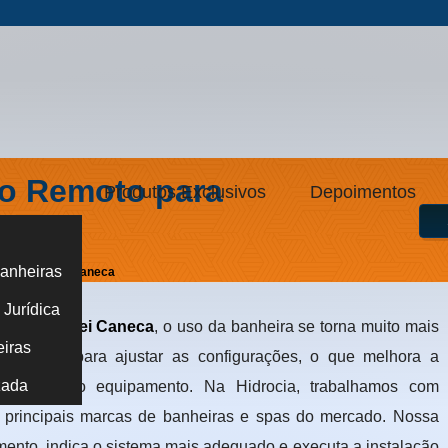
o Remoto para
Produtos Exclusivos
Depoimentos
anheiras
 SPA no Frei Caneca
Jurídica
 SPA no Frei Caneca
, o uso da banheira se torna muito mais
eiras
ir da água para ajustar as configurações, o que melhora a
zada
gurança do equipamento. Na Hidrocia, trabalhamos com
 principais marcas de banheiras e spas do mercado. Nossa
mento, indica o sistema mais adequado e executa a instalação