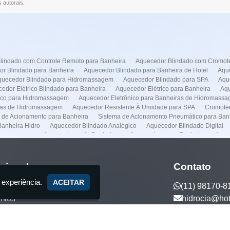
s autorais
.
lindado com Controle Remoto para Banheira
Aquecedor Blindado com Cromote
r Blindado para Banheira
Aquecedor Blindado para Banheira de Hotel
Aque
quecedor Blindado para Hidromassagem
Aquecedor Blindado para SPA
Aqu
edor Elétrico Blindado para Banheira
Aquecedor Elétrico para Banheira
Aqu
rico para Hidromassagem
Aquecedor Eletrônico para Banheiras de Hidromass
ras de Hidromassagem
Aquecedor Resistente À Umidade para SPA
Cromoter
 de Acionamento para Banheira
Sistema de Acionamento Pneumático para Ban
anheira Hidro
Aquecedor Blindado Analógico
Aquecedor Blindado Digital
dromassagem
Aquecedores de Banheiras
Aquecedores pra Banheira
Aque
Conserto de Banheiras
Conserto de Banheiras de Hidromassagens
Empresa 
lação de Spas
Instalação Banheira Hidro
Instalação de Banheira com Aquece
o de Banheira Jacuzzi
Instalação de Banheira Preço
Instalação de Banheira 
ucional
Contato
nstalação de Spas
Manutenção Banheira Hidro
Manutenção Banheira Spa
 experiência.
a Jacuzzi
Manutenção de Banheira Spa
Manutenção de Banheiras de Hidr
ACEITAR
(11) 98170-8
otores
Manutenção Predial
Casa de Maquina
Venda de Banheira
Auto
 Nós
hidrocia@ho
anheira no Frei Caneca
Aquecedor Banheira Hidro em Higienópolis
Aqueced
eira Hidro na Faria Lima
Aquecedor Banheira Hidro no Frei Caneca
Conser
ços
eira Hidro em Higienópolis
Manutenção Banheira Hidro em Itaim Bibi
Manu
tos Exclusivos
enção Banheira Hidro na Vila Mariana
Manutenção Banheira Hidro na Faria L