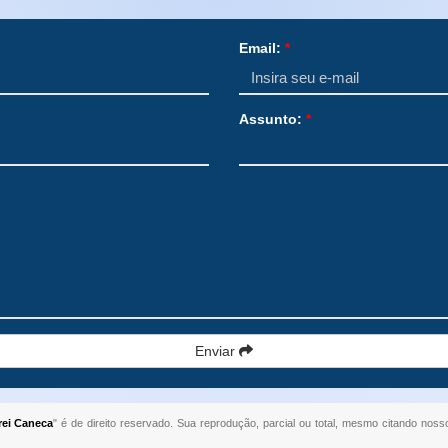
Email:
*
Assunto:
*
Enviar
ei Caneca
" é de direito reservado. Sua reprodução, parcial ou total, mesmo citando nosso