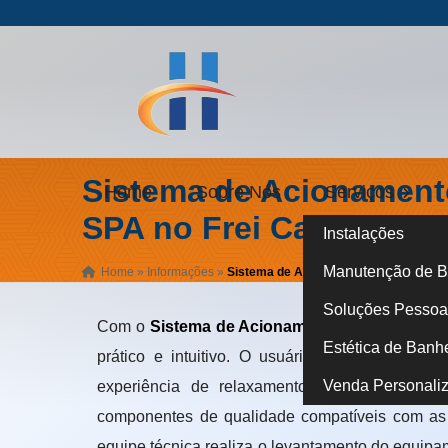
Sistema de Acionament
Home
Sobre Nós
Serviços
SPA no Frei Caneca
Instalações
Manutenção de B
Home
»
Informações
»
Sistema de Acionamento Remoto para
Soluções Pessoa 
Com o
Sistema de Acionamento Remoto para
Estética de Banh
prático e intuitivo. O usuário não precisa sa
Venda Personali
experiência de relaxamento e aumenta a se
componentes de qualidade compatíveis com as
equipe técnica realiza o levantamento do equipa