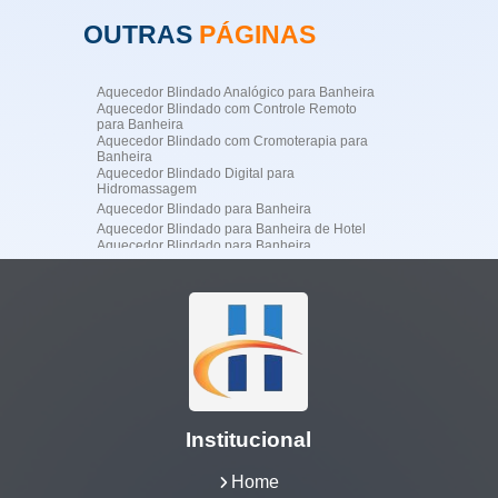
OUTRAS
PÁGINAS
Aquecedor Blindado Analógico para Banheira
Aquecedor Blindado com Controle Remoto
para Banheira
Aquecedor Blindado com Cromoterapia para
Banheira
Aquecedor Blindado Digital para
Hidromassagem
Aquecedor Blindado para Banheira
Aquecedor Blindado para Banheira de Hotel
Aquecedor Blindado para Banheira
Profissional
Aquecedor Blindado para Banheira
Residencial de Luxo
Aquecedor Blindado para Hidromassagem
Aquecedor Blindado para SPA
Aquecedor de Água para Jacuzzi
Aquecedor de Jacuzzi
Aquecedor Digital para Banheira de
Hidromassagem
Aquecedor Elétrico Blindado para Banheira
Institucional
Aquecedor Elétrico para Banheira
Aquecedor Elétrico para Banheira de
Hidromassagem
Home