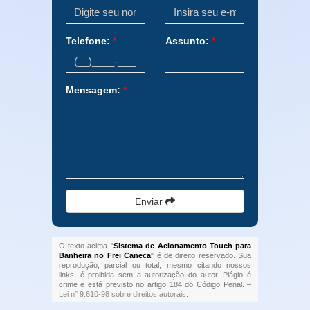
Telefone:
*
Assunto:
*
Mensagem:
*
Enviar
O texto acima "
Sistema de Acionamento Touch para
Banheira no Frei Caneca
" é de direito reservado. Sua
reprodução, parcial ou total, mesmo citando nossos
links, é proibida sem a autorização do autor. Plágio é
crime e está previsto no artigo 184 do Código Penal. –
Lei n° 9.610-98 sobre direitos autorais
.