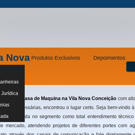
a Nova
Produtos Exclusivos
Depoimentos
anheiras
ção
Jurídica
 encontrar
Casa de Maquina na Vila Nova Conceição
com alta
eiras
urança necessárias, encontrou o lugar certo. Seja bem-vindo 
zada
especializada no segmento como total entendimento técnico 
e mercado, atendendo projetos de diferentes portes com ag
tato através dos canais de comunicação e fale diretamente