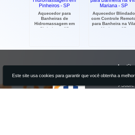
Aquecedor para
Aquecedor Blindado
Banheiras de
com Controle Remot
Hidromassagem em
para Banheira na Vil
Pinheiros - SP
Mariana - SP
Instit
Este site usa cookies para garantir que você obtenha a melhor
Home
Sobre
Servi
Produ
Conta
Hidrocia Manutenção e Venda Especializada de Banheiras - 2
aquecedor de banheira, Instalação e Manutenção