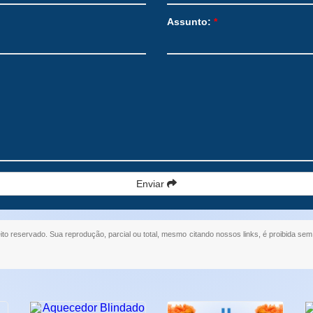
Assunto:
*
Enviar
eito reservado. Sua reprodução, parcial ou total, mesmo citando nossos links, é proibida sem 