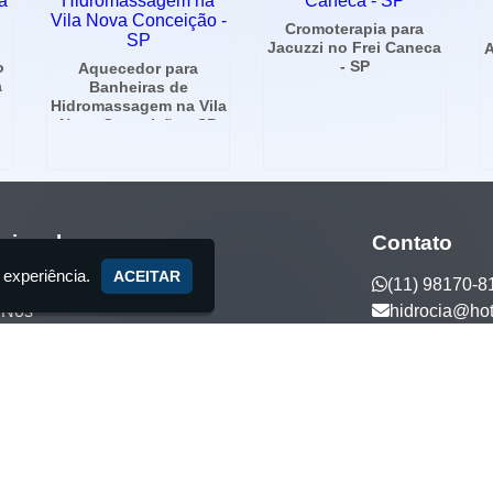
Cromoterapia para
Jacuzzi no Frei Caneca
A
- SP
o
Aquecedor para
a
Banheiras de
Hidromassagem na Vila
Nova Conceição - SP
ucional
Contato
 experiência.
ACEITAR
(11) 98170-8
 Nós
hidrocia@ho
ços
tos Exclusivos
to
5 anos de tradição - Fabricante de