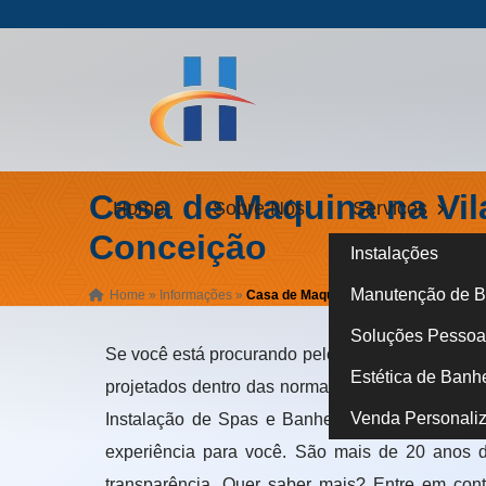
Casa de Maquina na Vil
Home
Sobre Nós
Serviços
Conceição
Instalações
Manutenção de B
Home
»
Informações
»
Casa de Maquina na Vila Nova Concei
Soluções Pessoa 
Se você está procurando pelo melhor lugar onde
Estética de Banh
projetados dentro das normas técnicas e de seg
Venda Personali
Instalação de Spas e Banheiras, uma empresa 
experiência para você. São mais de 20 anos d
transparência. Quer saber mais? Entre em con