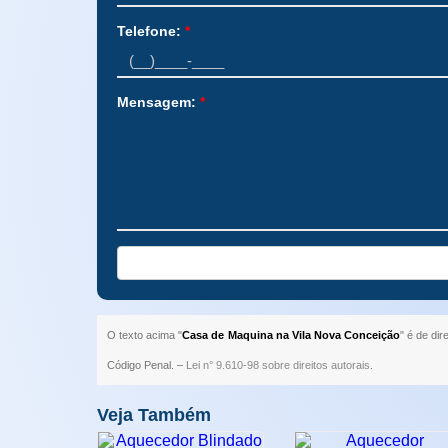
Telefone:
*
Mensagem:
*
O texto acima "
Casa de Maquina na Vila Nova Conceição
" é de dir
Código Penal. –
Lei n° 9.610-98 sobre direitos autorais
.
Veja Também