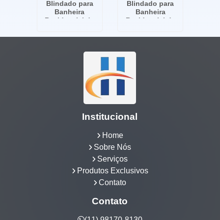
Blindado para
Blindado para
Banheira
Banheira
Residencial de
Residencial de
Luxo no Frei
Luxo na Vila Nova
Caneca
Conceição
Institucional
Home
Sobre Nós
Serviços
Produtos Exclusivos
Contato
Contato
(11) 98170-8130