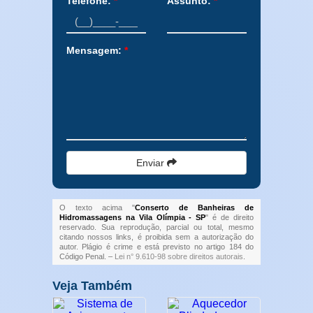
Telefone:
*
Assunto:
*
Mensagem:
*
Enviar
O texto acima "
Conserto de Banheiras de
Hidromassagens na Vila Olímpia - SP
" é de direito
reservado. Sua reprodução, parcial ou total, mesmo
citando nossos links, é proibida sem a autorização do
autor. Plágio é crime e está previsto no artigo 184 do
Código Penal. –
Lei n° 9.610-98 sobre direitos autorais
.
Veja Também