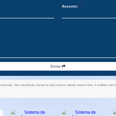
Assunto:
*
Enviar
o reservado. Sua reprodução, parcial ou total, mesmo citando nossos links, é proibida sem a