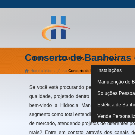
Conserto de Banheiras 
Home
Sobre Nós
Serviços
Instalações
Home
»
Informações
»
Conserto de Banheiras em Pinheiros
Manutenção de B
Se você está procurando pelo melhor lugar ond
Soluções Pessoa 
qualidade, projetado dentro das normas técnica
Estética de Banh
bem-vindo à Hidrocia Manutenção e Instala
segmento como total entendimento técnico para o
Venda Personali
de mercado, atendendo projetos de diferentes po
mais? Entre em contato através dos canais d