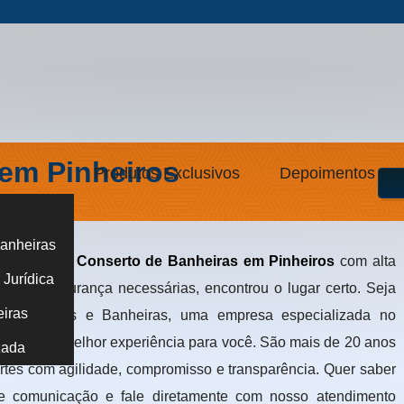
em Pinheiros
Produtos Exclusivos
Depoimentos
anheiras
e encontrar
Conserto de Banheiras em Pinheiros
com alta
Jurídica
s e de segurança necessárias, encontrou o lugar certo. Seja
eiras
ção de Spas e Banheiras, uma empresa especializada no
ferecer a melhor experiência para você. São mais de 20 anos
zada
rtes com agilidade, compromisso e transparência. Quer saber
e comunicação e fale diretamente com nosso atendimento