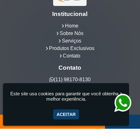
Institucional
Home
Sobre Nós
Serviços
Produtos Exclusivos
Contato
Contato
(11) 98170-8130
hidrocia@hotmail.com
Este site usa cookies para garantir que você obtenha a
Hidrocia Manutenção e Venda Especializada de
melhor experiência.
Banheiras - 25 anos de tradição - Fabricante de
aquecedor de banheira, Instalação e Manutenção
ACEITAR