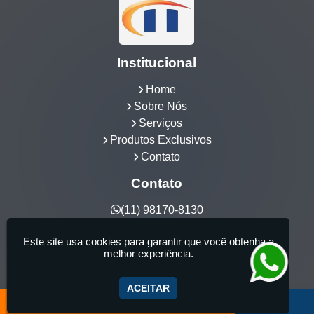
Institucional
Home
Sobre Nós
Serviços
Produtos Exclusivos
Contato
Contato
(11) 98170-8130
hidrocia@hotmail.com
Este site usa cookies para garantir que você obtenha a
Hidrocia Manutenção e Venda Especializada de
melhor experiência.
Banheiras - 25 anos de tradição - Fabricante de
aquecedor de banheira, Instalação e Manutenção
ACEITAR