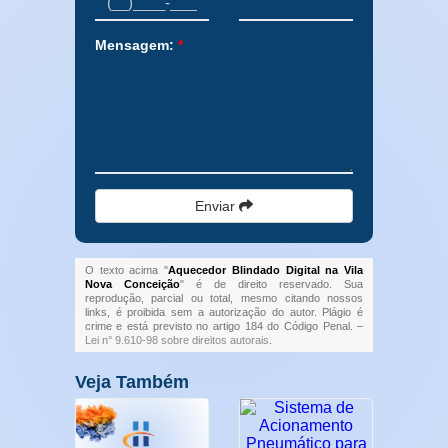
Mensagem:
*
Enviar
O texto acima "
Aquecedor Blindado Digital na Vila
Nova Conceição
" é de direito reservado. Sua
reprodução, parcial ou total, mesmo citando nossos
links, é proibida sem a autorização do autor. Plágio é
crime e está previsto no artigo 184 do Código Penal. –
Lei n° 9.610-98 sobre direitos autorais
.
Veja Também