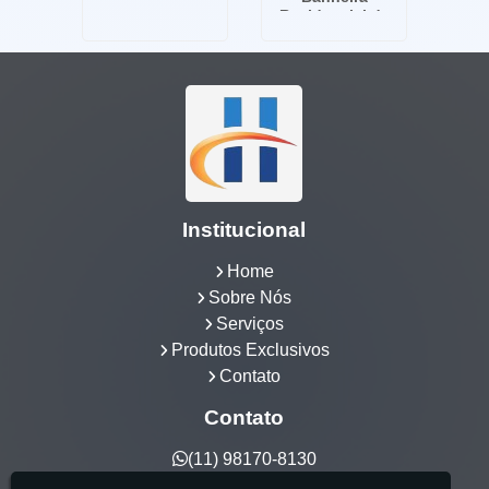
SP
Residencial de
Luxo no Frei
Caneca - SP
Institucional
Home
Sobre Nós
Serviços
Produtos Exclusivos
Contato
Contato
(11) 98170-8130
hidrocia@hotmail.com