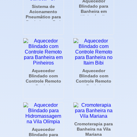
Aquecedor
Blindado para
Sistema de
Banheira em
Acionamento
Higienópolis
Pneumático para
Banheira no Frei
Caneca - SP
Aquecedor
Aquecedor
Blindado com
Blindado com
Controle Remoto
Controle Remoto
para Banheira em
para Banheira no
Pinheiros
Itaim Bibi
Cromoterapia para
Banheira na Vila
Aquecedor
Mariana
Blindado para