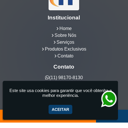
Institucional
Home
Sobre Nós
Serviços
Produtos Exclusivos
Contato
Contato
(11) 98170-8130
hidrocia@hotmail.com
Este site usa cookies para garantir que você obtenha a
Hidrocia Manutenção e Venda Especializada de
melhor experiência.
Banheiras - 25 anos de tradição - Fabricante de
aquecedor de banheira, Instalação e Manutenção
ACEITAR