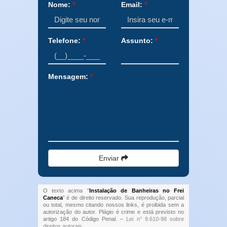
Nome:
*
Email:
*
Telefone:
*
Assunto:
*
Mensagem:
*
Enviar
O texto acima "
Instalação de Banheiras no Frei
Caneca
" é de direito reservado. Sua reprodução, parcial
ou total, mesmo citando nossos links, é proibida sem a
autorização do autor. Plágio é crime e está previsto no
artigo 184 do Código Penal. –
Lei n° 9.610-98 sobre
direitos autorais
.